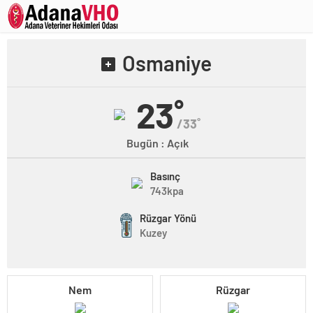
Osmaniye
23˚
/33˚
Bugün : Açık
Basınç
743kpa
Rüzgar Yönü
Kuzey
Nem
Rüzgar