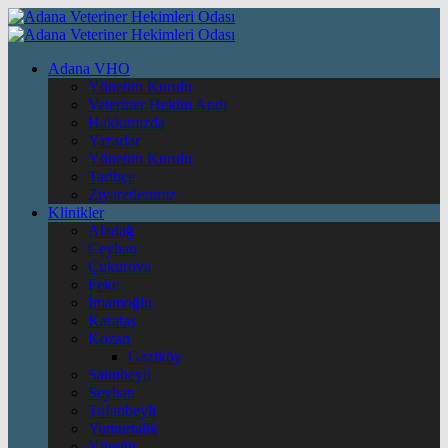
Adana VHO
Yönetim Kurulu
Veteriner Hekim Andı
Hakkımızda
Yazarlar
Yönetim Kurulu
Tarihçe
Ziyaretlerimiz
Klinikler
Aladağ
Ceyhan
Çukurova
Feke
İmamoğlu
Karataş
Kozan
Gaziköy
Saimbeyli
Seyhan
Tufanbeyli
Yumurtalık
Yüreğir