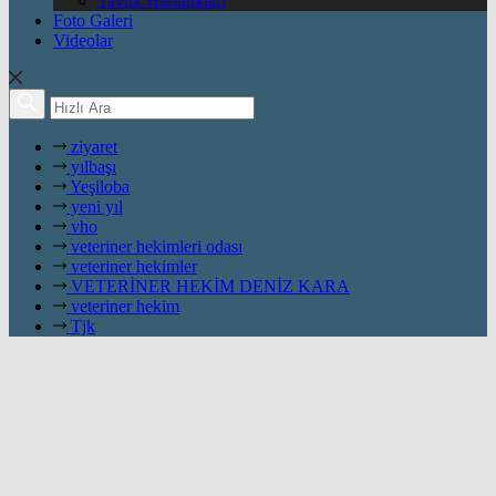
Tavuk Hastalıkları
Foto Galeri
Videolar
ziyaret
yılbaşı
Yeşiloba
yeni yıl
vho
veteriner hekimleri odası
veteriner hekimler
VETERİNER HEKİM DENİZ KARA
veteriner hekim
Tjk