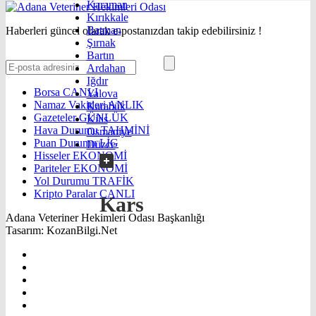
Karaman
Kırıkkale
Batman
Haberleri güncel olarak e-postanızdan takip edebilirsiniz !
Şırnak
Bartın
Ardahan
Iğdır
Borsa
CANLI
Yalova
Namaz Vakitleri
ANLIK
Karabük
Gazeteler
GÜNLÜK
Kilis
Hava Durumu
TAHMİNİ
Osmaniye
Puan Durumu
LİG
Düzce
Hisseler
EKONOMİ
Pariteler
EKONOMİ
Yol Durumu
TRAFİK
Kripto Paralar
CANLI
Kars
Adana Veteriner Hekimleri Odası Başkanlığı
Tasarım: KozanBilgi.Net