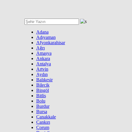
Adana
Adıyaman
Afyonkarahisar
Ağrı
Amasya
Ankara
Antalya
Artvin
Aydın
Balıkesir
Bilecik
Bingöl
Bitlis
Bolu
Burdur
Bursa
Çanakkale
Çankırı
Çorum