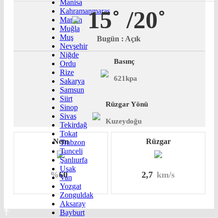
Manisa
15˚
/20˚
Kahramanmaraş
Mardin
Muğla
Muş
Bugün : Açık
Nevşehir
Niğde
Basınç
Ordu
Rize
621kpa
Sakarya
Samsun
Siirt
Rüzgar Yönü
Sinop
Sivas
Kuzeydoğu
Tekirdağ
Tokat
Nem
Rüzgar
Trabzon
Tunceli
Şanlıurfa
Uşak
%
60
2,7
km/s
Van
Yozgat
Zonguldak
Aksaray
Bayburt