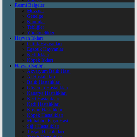
Resmi Belgeler
Mevzuat
Genelge
Kanunlar
Tebliğler
Yönetmelikler
Hayvan Irkları
Çiftlik Hayvanları
Egzotik Hayvanlar
Kedi Irkları
Köpek Irkları
Hayvan Sağlığı
Akvaryum Balık Hast.
At Hastalıkları
Balık Hastalıkları
Güvercin Hastalıkları
Kanarya Hastalıkları
Keçi Hastalıkları
Kedi Hastalıkları
Koyun Hastalıkları
Köpek Hastalıkları
Muhabbet Kuşu Hast.
Sığır Hastalıkları
Tavşan Hastalıkları