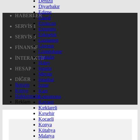
Denizli
Diyarbakır
Edirne
HABERLER
Elazığ
Erzincan
SERVİS 1
Erzurum
Eskişehir
SERVİS 3
Gaziantep
Giresun
FİNANSİF
Gümüşhane
Hakkâri
İNTERAKTİF
Hatay
Isparta
HESAP
Mersin
DİĞER
İstanbul
İletişim
İzmir
Künye
Kars
Hakkımızda
Kastamonu
Reklam
Kayseri
Kırklareli
Kırşehir
Kocaeli
Konya
Kütahya
Malatya