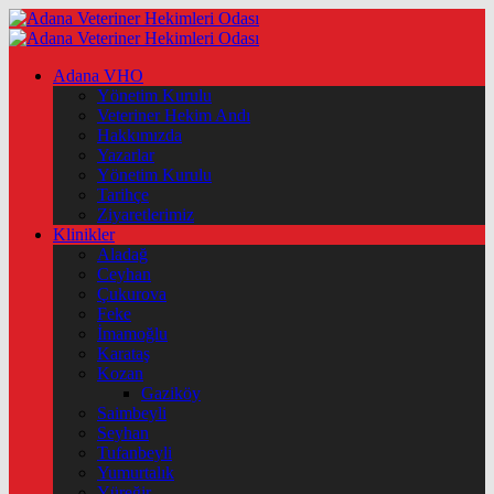
Adana VHO
Yönetim Kurulu
Veteriner Hekim Andı
Hakkımızda
Yazarlar
Yönetim Kurulu
Tarihçe
Ziyaretlerimiz
Klinikler
Aladağ
Ceyhan
Çukurova
Feke
İmamoğlu
Karataş
Kozan
Gaziköy
Saimbeyli
Seyhan
Tufanbeyli
Yumurtalık
Yüreğir