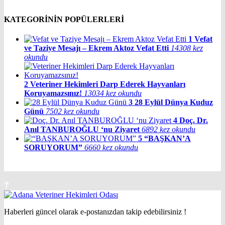
KATEGORİNİN POPÜLERLERİ
1
Vefat
ve Taziye Mesajı – Ekrem Aktoz Vefat Etti
14308 kez
okundu
2
Veteriner Hekimleri Darp Ederek Hayvanları
Koruyamazsınız!
13034 kez okundu
3
28 Eylül Dünya Kuduz
Günü
7502 kez okundu
4
Doç. Dr.
Anıl TANBUROĞLU ‘nu Ziyaret
6892 kez okundu
5
“BAŞKAN’A
SORUYORUM”
6660 kez okundu
Haberleri güncel olarak e-postanızdan takip edebilirsiniz !