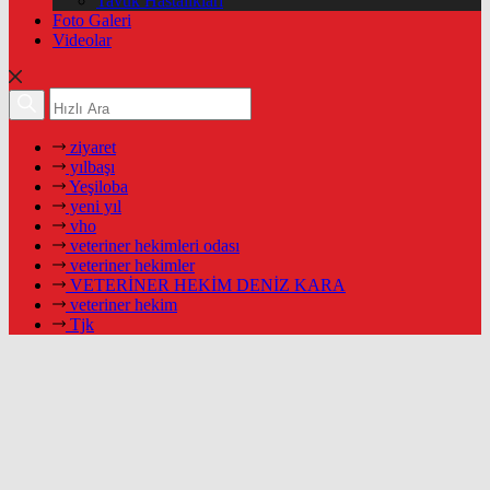
Tavuk Hastalıkları
Foto Galeri
Videolar
ziyaret
yılbaşı
Yeşiloba
yeni yıl
vho
veteriner hekimleri odası
veteriner hekimler
VETERİNER HEKİM DENİZ KARA
veteriner hekim
Tjk