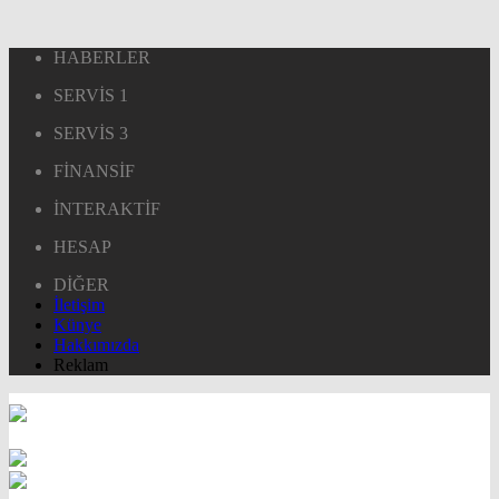
HABERLER
SERVİS 1
SERVİS 3
FİNANSİF
İNTERAKTİF
HESAP
DİĞER
İletişim
Künye
Hakkımızda
Reklam