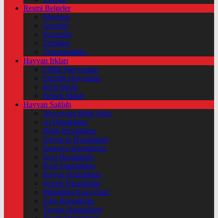
Resmi Belgeler
Mevzuat
Genelge
Kanunlar
Tebliğler
Yönetmelikler
Hayvan Irkları
Çiftlik Hayvanları
Egzotik Hayvanlar
Kedi Irkları
Köpek Irkları
Hayvan Sağlığı
Akvaryum Balık Hast.
At Hastalıkları
Balık Hastalıkları
Güvercin Hastalıkları
Kanarya Hastalıkları
Keçi Hastalıkları
Kedi Hastalıkları
Koyun Hastalıkları
Köpek Hastalıkları
Muhabbet Kuşu Hast.
Sığır Hastalıkları
Tavşan Hastalıkları