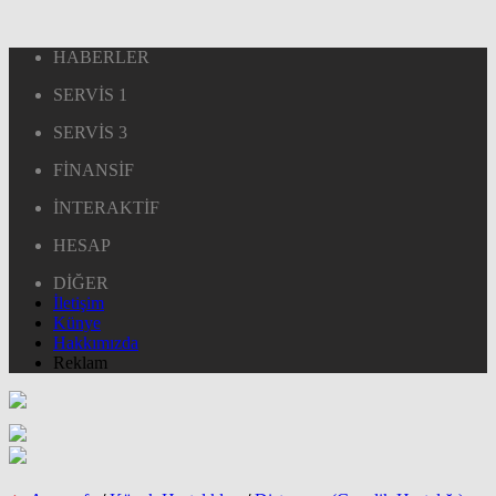
HABERLER
SERVİS 1
SERVİS 3
FİNANSİF
İNTERAKTİF
HESAP
DİĞER
İletişim
Künye
Hakkımızda
Reklam