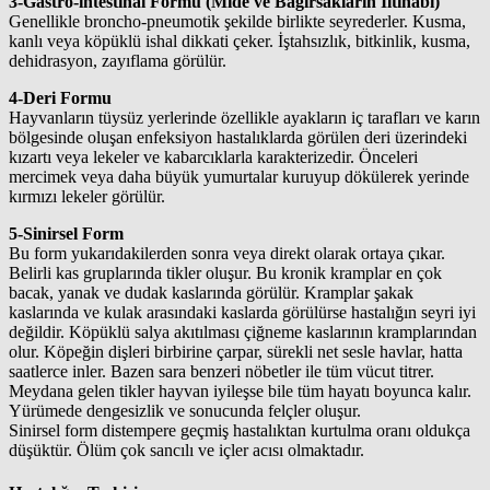
3-Gastro-intestinal Formu (Mide ve Bağırsakların İltihabı)
Genellikle broncho-pneumotik şekilde birlikte seyrederler. Kusma,
kanlı veya köpüklü ishal dikkati çeker. İştahsızlık, bitkinlik, kusma,
dehidrasyon, zayıflama görülür.
4-Deri Formu
Hayvanların tüysüz yerlerinde özellikle ayakların iç tarafları ve karın
bölgesinde oluşan enfeksiyon hastalıklarda görülen deri üzerindeki
kızartı veya lekeler ve kabarcıklarla karakterizedir. Önceleri
mercimek veya daha büyük yumurtalar kuruyup dökülerek yerinde
kırmızı lekeler görülür.
5-Sinirsel Form
Bu form yukarıdakilerden sonra veya direkt olarak ortaya çıkar.
Belirli kas gruplarında tikler oluşur. Bu kronik kramplar en çok
bacak, yanak ve dudak kaslarında görülür. Kramplar şakak
kaslarında ve kulak arasındaki kaslarda görülürse hastalığın seyri iyi
değildir. Köpüklü salya akıtılması çiğneme kaslarının kramplarından
olur. Köpeğin dişleri birbirine çarpar, sürekli net sesle havlar, hatta
saatlerce inler. Bazen sara benzeri nöbetler ile tüm vücut titrer.
Meydana gelen tikler hayvan iyileşse bile tüm hayatı boyunca kalır.
Yürümede dengesizlik ve sonucunda felçler oluşur.
Sinirsel form distempere geçmiş hastalıktan kurtulma oranı oldukça
düşüktür. Ölüm çok sancılı ve içler acısı olmaktadır.