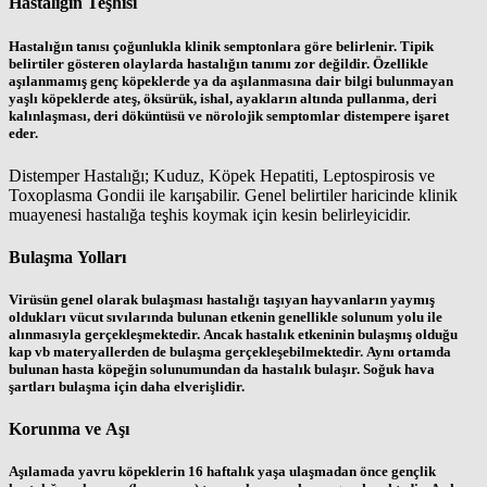
Hastalığın Teşhisi
Hastalığın tanısı çoğunlukla klinik semptonlara göre belirlenir. Tipik
belirtiler gösteren olaylarda hastalığın tanımı zor değildir. Özellikle
aşılanmamış genç köpeklerde ya da aşılanmasına dair bilgi bulunmayan
yaşlı köpeklerde ateş, öksürük, ishal, ayakların altında pullanma, deri
kalınlaşması, deri döküntüsü ve nörolojik semptomlar distempere işaret
eder.
Distemper Hastalığı; Kuduz, Köpek Hepatiti, Leptospirosis ve
Toxoplasma Gondii ile karışabilir. Genel belirtiler haricinde klinik
muayenesi hastalığa teşhis koymak için kesin belirleyicidir.
Bulaşma Yolları
Virüsün genel olarak bulaşması hastalığı taşıyan hayvanların yaymış
oldukları vücut sıvılarında bulunan etkenin genellikle solunum yolu ile
alınmasıyla gerçekleşmektedir. Ancak hastalık etkeninin bulaşmış olduğu
kap vb materyallerden de bulaşma gerçekleşebilmektedir. Aynı ortamda
bulunan hasta köpeğin solunumundan da hastalık bulaşır. Soğuk hava
şartları bulaşma için daha elverişlidir.
Korunma ve Aşı
Aşılamada yavru köpeklerin 16 haftalık yaşa ulaşmadan önce gençlik