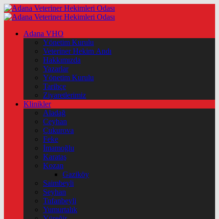
Adana VHO
Yönetim Kurulu
Veteriner Hekim Andı
Hakkımızda
Yazarlar
Yönetim Kurulu
Tarihçe
Ziyaretlerimiz
Klinikler
Aladağ
Ceyhan
Çukurova
Feke
İmamoğlu
Karataş
Kozan
Gaziköy
Saimbeyli
Seyhan
Tufanbeyli
Yumurtalık
Yüreğir