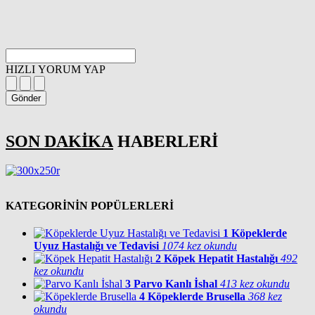
HIZLI YORUM YAP
Gönder
SON DAKİKA
HABERLERİ
KATEGORİNİN POPÜLERLERİ
1
Köpeklerde
Uyuz Hastalığı ve Tedavisi
1074 kez okundu
2
Köpek Hepatit Hastalığı
492
kez okundu
3
Parvo Kanlı İshal
413 kez okundu
4
Köpeklerde Brusella
368 kez
okundu