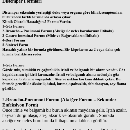
Distemper Formları
Distemper etkeninin yerleştiği doku veya organa göre klinik semptomları
birbirinden farklı formlarda ortaya çıkar.
Klinik Olarak Hastalığın 5 Formu Vardır.
1-Göz Formu
2-Broncho – Pneümoni Formu (Akciğerle nefes borularının İltihabı)
3-Gastro-intestinal Formu (Mide ve Bağırsakların İltihabı)
4-Deri Formu
5-Sinirsel Form
Hastalık yalnız bir formda görülmez. Bir köpekte en az 2 veya daha çok
formla birlikte seyreder.
1-Göz Formu
Gözde sulu, sümüklü ve çoğunlukla irinli ve balgamlı bir akıntı vardır. Göz
kapaklarının içi kirli kırmızıdır. İrinli ve balgamlı akıntı nedeniyle göz
kapakları birbirine yapışabilir. Ateş ve ışıktan korkma dikkati çeker. Bu
formda genellikle öksürük, ishal, kusma, iştahsızlık, dehidrasyon, zayıflama
görülür.
2-Broncho-Pneumoni Formu (Akciğer Formu – Sekunder
Enfeksiyon Form)
Önce irinle ve balgamlı bir burun akıntısı meydana gelir. İştah azalır,
hayvan durgunlaşır, ateş, aksırık ve öksürük görülür. Sonrada
akciğer ve nefes borularında iltihaplanma tablosu görülür.