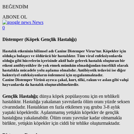
BEĞENDİM
ABONE OL
News
0
Distemper (Köpek Gençlik Hastalığı)
Hastalık etkeninin bilimsel adı Canine Distemper Virus‘tur. Köpekler için
oldukça bulaşıcı ve öldürücü bir hastalıktır. Tüm viral enfeksiyonlarda
olduğu gibi hücrelerin içerisinde aktif hale gelerek hastalık oluşturan bir
etkeni antibiyotikler ile yok etmek mümkün olmadığından öncelikli olarak
hastalıkla mücadele yolu aşılama olmalıdır. Antibiyotik tedavisi ise diğer
bakteriyel enfeksiyonların önlenmesi için uygulanmaktadır.
Canine Distemper Virüsü ayrıca çakal, kurt, tilki, rakun ve aslan gibi vahşi
hayvanlarda da hastalık oluşturabilmektedir.
Gençlik Hastalığı;
dünya köpek popülasyonu için en tehlikeli
hastalıktır. Hastalığa yakalanan yavrularda ölüm oranı yüzde seksen
civarındadır. Hastalıktan en fazla etkilenen yaş grubu 3-8 aylık
yaştaki köpeklerdir. Aşılanmamış yetişkin köpekler de gençlik
hastalığına yakalanabilir. Ölüm oranı yavrular kadar olmamakla
birlikte, yetişkin köpekler için ciddi bir tehlike oluşturmaktadır.