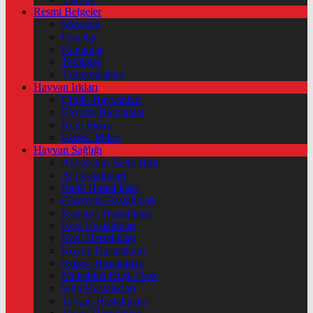
Resmi Belgeler
Mevzuat
Genelge
Kanunlar
Tebliğler
Yönetmelikler
Hayvan Irkları
Çiftlik Hayvanları
Egzotik Hayvanlar
Kedi Irkları
Köpek Irkları
Hayvan Sağlığı
Akvaryum Balık Hast.
At Hastalıkları
Balık Hastalıkları
Güvercin Hastalıkları
Kanarya Hastalıkları
Keçi Hastalıkları
Kedi Hastalıkları
Koyun Hastalıkları
Köpek Hastalıkları
Muhabbet Kuşu Hast.
Sığır Hastalıkları
Tavşan Hastalıkları