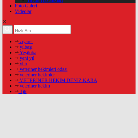
Tavuk Hastalıkları
Foto Galeri
Videolar
ziyaret
yılbaşı
Yeşiloba
yeni yıl
vho
veteriner hekimleri odası
veteriner hekimler
VETERİNER HEKİM DENİZ KARA
veteriner hekim
Tjk