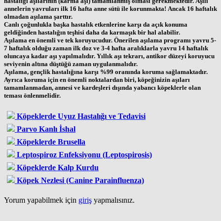
hastalığı aşılarının (karma aşı) tamamlanmış olması gerekmektedir. Aşılı
annelerin yavruları ilk 16 hafta anne sütü ile korunmakta! Ancak 16 haftalık
olmadan aşılama şarttır.
Canlı çoğunlukla başka hastalık etkenlerine karşı da açık konuma
geldiğinden hastalığın teşhisi daha da karmaşık bir hal alabilir.
Aşılama en önemli ve tek koruyucudur. Önerilen aşılama programı yavru 5-
7 haftalık olduğu zaman ilk doz ve 3-4 hafta aralıklarla yavru 14 haftalık
oluncaya kadar aşı yapılmalıdır. Yıllık aşı tekrarı, antikor düzeyi koruyucu
seviyenin altına düştüğü zaman uygulanmalıdır.
Aşılama, gençlik hastalığına karşı %99 oranında koruma sağlamaktadır.
Ayrıca koruma için en önemli noktalardan biri, köpeğinizin aşıları
tamamlanmadan, annesi ve kardeşleri dışında yabancı köpeklerle olan
teması önlenmelidir.
Köpeklerde Uyuz Hastalığı ve Tedavisi
Parvo Kanlı İshal
Köpeklerde Brusella
Leptospiroz Enfeksiyonu (Leptospirosis)
Köpeklerde Kalp Kurdu
Köpek Nezlesi (Canine Parainfluenza)
Yorum yapabilmek için
giriş
yapmalısınız.