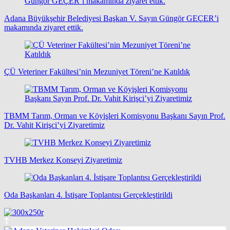
Adana Büyükşehir Belediyesi Başkan V. Sayın Güngör GEÇER’i
makamında ziyaret ettik.
ÇÜ Veteriner Fakültesi’nin Mezuniyet Töreni’ne Katıldık
TBMM Tarım, Orman ve Köyişleri Komisyonu Başkanı Sayın Prof.
Dr. Vahit Kirişci’yi Ziyaretimiz
TVHB Merkez Konseyi Ziyaretimiz
Oda Başkanları 4. İstişare Toplantısı Gerçekleştirildi