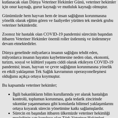
kutlanacak olan Dünya Veteriner Hekimler Günü, veteriner hekimler
için onur kaynağı, gurur kaynağı ve mutluluk kaynağı olmuştur.
Günümüzde hem hayvan hem de insan sağlığının korunmasına
yönelik olarak eğitim gören ve faaliyetler yürüten tek meslek grubu
veteriner hekimlerdir.
Zoonoz bir hastalık olan COVID-19 pandemisi sürecinin başından
itibaren Veteriner Hekimler önemli roller üstlenmiş ve üstlenmeye
devam etmektedirler.
Dünya genelinde milyarlarca insanın sağlığını tehdit eden,
milyonlarca insanın hayatını kaybetmesine neden olan, ekonomi,
turizm, sosyal ve kültürel yaşamı ciddi olarak etkileyen COVID-19
pandemisi; insan, hayvan ve çevre sağlığının korunmasına yönelik
en etkili yaklaşımın Tek Sağlık kavramının operasyonelleşmesi
olduğunu açıkça ortaya koymuştur.
Bu kapsamda veteriner hekimler;
İlgili bakanlıkların bilim kurullarında yer alarak hastalığın
kontrolü, toplumun korunması, gıda tedarik zincirinde
sıkıntılar yaşanmaması gibi konularda bilimsel yaklaşımlarını
ortaya koyarak sürecin yönetimine katkı sağlamışlardır.
Sürecin en başından itibaren ülkemizde veteriner hekimliği
mesleğinin çatı kuruluşu olan Türk Veteriner Hekimleri