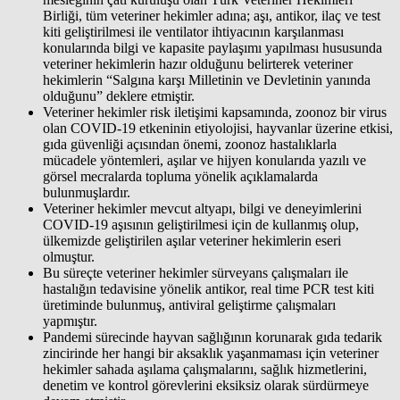
Birliği, tüm veteriner hekimler adına; aşı, antikor, ilaç ve test
kiti geliştirilmesi ile ventilator ihtiyacının karşılanması
konularında bilgi ve kapasite paylaşımı yapılması hususunda
veteriner hekimlerin hazır olduğunu belirterek veteriner
hekimlerin “Salgına karşı Milletinin ve Devletinin yanında
olduğunu” deklere etmiştir.
Veteriner hekimler risk iletişimi kapsamında, zoonoz bir virus
olan COVID-19 etkeninin etiyolojisi, hayvanlar üzerine etkisi,
gıda güvenliği açısından önemi, zoonoz hastalıklarla
mücadele yöntemleri, aşılar ve hijyen konularıda yazılı ve
görsel mecralarda topluma yönelik açıklamalarda
bulunmuşlardır.
Veteriner hekimler mevcut altyapı, bilgi ve deneyimlerini
COVID-19 aşısının geliştirilmesi için de kullanmış olup,
ülkemizde geliştirilen aşılar veteriner hekimlerin eseri
olmuştur.
Bu süreçte veteriner hekimler sürveyans çalışmaları ile
hastalığın tedavisine yönelik antikor, real time PCR test kiti
üretiminde bulunmuş, antiviral geliştirme çalışmaları
yapmıştır.
Pandemi sürecinde hayvan sağlığının korunarak gıda tedarik
zincirinde her hangi bir aksaklık yaşanmaması için veteriner
hekimler sahada aşılama çalışmalarını, sağlık hizmetlerini,
denetim ve kontrol görevlerini eksiksiz olarak sürdürmeye