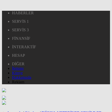
HABERLER
SERVİS 1
SERVİS 3
FİNANSİF
İNTERAKTİF
HESAP
DİĞER
İletişim
Künye
Hakkımızda
Reklam