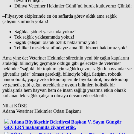
devam etmiştir.
Dünya Veteriner Hekimler Günü’nü buruk kutluyoruz Çünkü;
–
Filyasyon ekiplerinde en ön saflarda görev aldık ama sağlık
çalışanı sınıfında yokuz!
Sağlıkta şiddet yasasında yokuz!
Tek sağlık yaklaşımında yokuz!
Sağlık çalışanı olarak özlük haklarımız yok!
Tehlikeli meslek sınıfındayız ama fiili hizmet hakkımız yok!
Ama yine de; Veteriner Hekimler sürecinin yeni bir çağın kapılarını
araladığı bilinciyle; geçmişte olduğu gibi gelecekte de veteriner
hekimler “sağlıklı bir toplum için sağlıklı çevre, sağlıklı hayvanlar ve
güvenilir gıda” olması gerektiği bilinciyle bilgi, iletişim, robotik,
nanorobotik, yapay zeka teknolojileri ile biyokontrol, biyoteknoloji
ve genetik gibi çağın gereklerine uygun bilimleri holistik bir
yaklaşımla hem hayvan hem de insan sağlığı yararına etkin olarak
kullanan tek sağlık çalışanı olmaya devam edeceklerdir.
Nihat KÖSE
Adana Veteriner Hekimler Odası Başkanı
Adana Büyükşehir Belediyesi Başkan V. Sayın Güngör
GEÇER’i makamında ziyaret ettik.