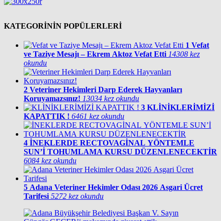
KATEGORİNİN POPÜLERLERİ
1
Vefat
ve Taziye Mesajı – Ekrem Aktoz Vefat Etti
14308 kez
okundu
2
Veteriner Hekimleri Darp Ederek Hayvanları
Koruyamazsınız!
13034 kez okundu
3
KLİNİKLERİMİZİ
KAPATTIK !
6461 kez okundu
4
İNEKLERDE RECTOVAGİNAL YÖNTEMLE
SUN’İ TOHUMLAMA KURSU DÜZENLENECEKTİR
6084 kez okundu
5
Adana Veteriner Hekimler Odası 2026 Asgari Ücret
Tarifesi
5272 kez okundu