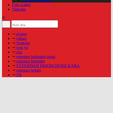
Tavuk Hastalıkları
Foto Galeri
Videolar
ziyaret
yılbaşı
Yeşiloba
yeni yıl
vho
veteriner hekimleri odası
veteriner hekimler
VETERİNER HEKİM DENİZ KARA
veteriner hekim
Tjk