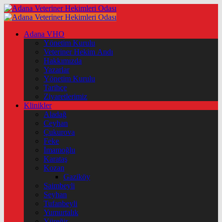
Adana VHO
Yönetim Kurulu
Veteriner Hekim Andı
Hakkımızda
Yazarlar
Yönetim Kurulu
Tarihçe
Ziyaretlerimiz
Klinikler
Aladağ
Ceyhan
Çukurova
Feke
İmamoğlu
Karataş
Kozan
Gaziköy
Saimbeyli
Seyhan
Tufanbeyli
Yumurtalık
Yüreğir