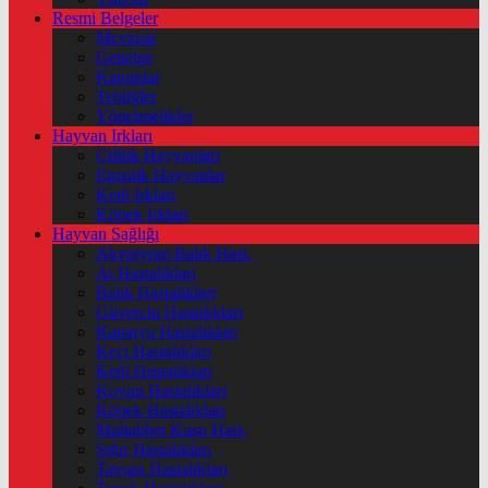
Resmi Belgeler
Mevzuat
Genelge
Kanunlar
Tebliğler
Yönetmelikler
Hayvan Irkları
Çiftlik Hayvanları
Egzotik Hayvanlar
Kedi Irkları
Köpek Irkları
Hayvan Sağlığı
Akvaryum Balık Hast.
At Hastalıkları
Balık Hastalıkları
Güvercin Hastalıkları
Kanarya Hastalıkları
Keçi Hastalıkları
Kedi Hastalıkları
Koyun Hastalıkları
Köpek Hastalıkları
Muhabbet Kuşu Hast.
Sığır Hastalıkları
Tavşan Hastalıkları