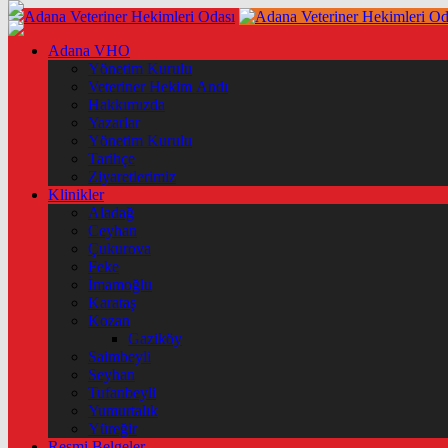
Adana VHO
Yönetim Kurulu
Veteriner Hekim Andı
Hakkımızda
Yazarlar
Yönetim Kurulu
Tarihçe
Ziyaretlerimiz
Klinikler
Aladağ
Ceyhan
Çukurova
Feke
İmamoğlu
Karataş
Kozan
Gaziköy
Saimbeyli
Seyhan
Tufanbeyli
Yumurtalık
Yüreğir
Resmi Belgeler