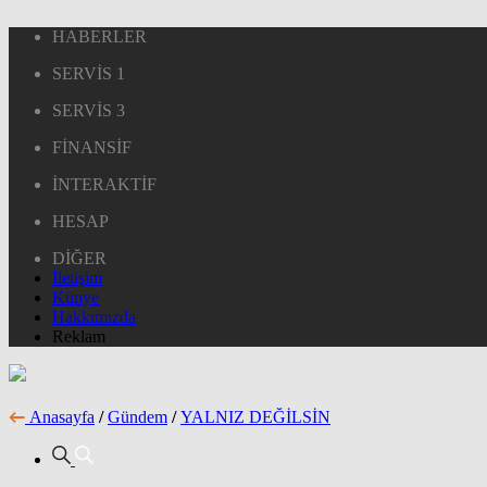
HABERLER
SERVİS 1
SERVİS 3
FİNANSİF
İNTERAKTİF
HESAP
DİĞER
İletişim
Künye
Hakkımızda
Reklam
Anasayfa
/
Gündem
/
YALNIZ DEĞİLSİN