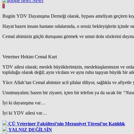
News
0
Bugün YDV Dayanışma Derneği olarak, bypass ameliyatı geçiren k
Hayat bazen insanı hastane odalarında, o sessiz bekleyişlerin içinde 
Cemal abimizin güçlü duruşunu görmek ve umut dolu sözlerini duymak bi
Veteriner Hekim Cemal Kurt
YDV ailesi olarak; meslek büyüklerimizin, meslektaşlarımızın ve onla
topluluğu olarak değil; aynı vicdanı ve aynı ruhu taşıyan büyük bir ai
Yüce Allah’tan Cemal abimize acil şifalar diliyor, sağlıkla ve afiyet
Unutmayalım; bazen bir ziyaret, içten bir telefon ya da sıcak bir
“Nası
İyi ki dayanışma var…
İyi ki YDV ailesi var…
ÇÜ Veteriner Fakültesi’nin Mezuniyet Töreni’ne Katıldık
YALNIZ DEĞİLSİN