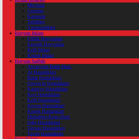
Mevzuat
Genelge
Kanunlar
Tebliğler
Yönetmelikler
Hayvan Irkları
Çiftlik Hayvanları
Egzotik Hayvanlar
Kedi Irkları
Köpek Irkları
Hayvan Sağlığı
Akvaryum Balık Hast.
At Hastalıkları
Balık Hastalıkları
Güvercin Hastalıkları
Kanarya Hastalıkları
Keçi Hastalıkları
Kedi Hastalıkları
Koyun Hastalıkları
Köpek Hastalıkları
Muhabbet Kuşu Hast.
Sığır Hastalıkları
Tavşan Hastalıkları
Tavuk Hastalıkları