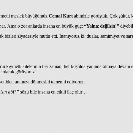
ıymetli meslek büyüğümüz
Cemal Kurt
abimizle görüştük. Çok şükür, 
sınar. Ama o zor anlarda insana en büyük güç;
“Yalnız değilsin!”
diyebil
zleri ziyadesiyle mutlu etti. İnanıyoruz ki; dualar, samimiyet ve sars
rın kıymetli ailelerinin her zaman, her koşulda yanında olmaya devam e
le olarak görüyoruz.
le yeniden aramıza dönmesini temenni ediyoruz.
lsın abi?”
sözü bile insana en etkili ilaç olur…