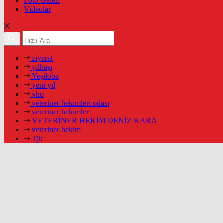
Foto Galeri
Videolar
ziyaret
yılbaşı
Yeşiloba
yeni yıl
vho
veteriner hekimleri odası
veteriner hekimler
VETERİNER HEKİM DENİZ KARA
veteriner hekim
Tjk