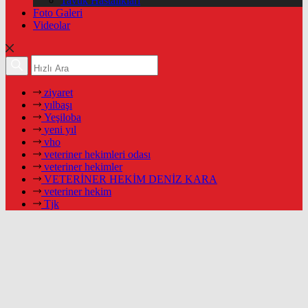
Tavuk Hastalıkları
Foto Galeri
Videolar
ziyaret
yılbaşı
Yeşiloba
yeni yıl
vho
veteriner hekimleri odası
veteriner hekimler
VETERİNER HEKİM DENİZ KARA
veteriner hekim
Tjk