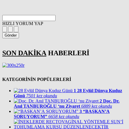
HIZLI YORUM YAP
Gönder
SON DAKİKA
HABERLERİ
KATEGORİNİN POPÜLERLERİ
1
28 Eylül Dünya Kuduz
Günü
7501 kez okundu
2
Doç. Dr.
Anıl TANBUROĞLU ‘nu Ziyaret
6889 kez okundu
3
“BAŞKAN’A
SORUYORUM”
6658 kez okundu