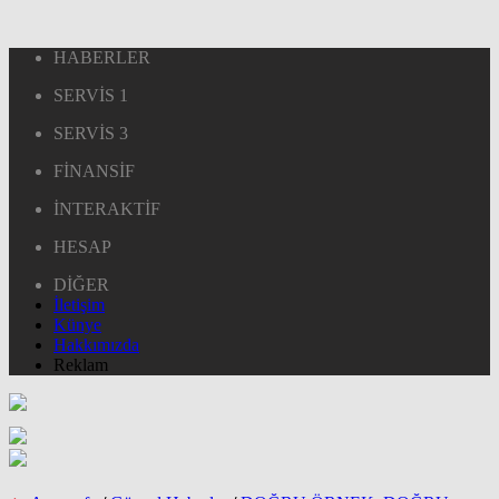
HABERLER
SERVİS 1
SERVİS 3
FİNANSİF
İNTERAKTİF
HESAP
DİĞER
İletişim
Künye
Hakkımızda
Reklam