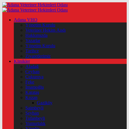
Adana VHO
Yönetim Kurulu
Veteriner Hekim Andı
Hakkımızda
Yazarlar
Yönetim Kurulu
Tarihçe
Ziyaretlerimiz
Klinikler
Aladağ
Ceyhan
Çukurova
Feke
İmamoğlu
Karataş
Kozan
Gaziköy
Saimbeyli
Seyhan
Tufanbeyli
Yumurtalık
Yüreğir