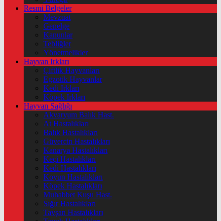
Resmi Belgeler
Mevzuat
Genelge
Kanunlar
Tebliğler
Yönetmelikler
Hayvan Irkları
Çiftlik Hayvanları
Egzotik Hayvanlar
Kedi Irkları
Köpek Irkları
Hayvan Sağlığı
Akvaryum Balık Hast.
At Hastalıkları
Balık Hastalıkları
Güvercin Hastalıkları
Kanarya Hastalıkları
Keçi Hastalıkları
Kedi Hastalıkları
Koyun Hastalıkları
Köpek Hastalıkları
Muhabbet Kuşu Hast.
Sığır Hastalıkları
Tavşan Hastalıkları