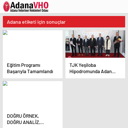
Adana etiketi için sonuçlar
Eğitim Programı
TJK Yeşiloba
Başarıyla Tamamlandı
Hipodromunda Adana
Veteriner Hekimler
Odası Koşusu
Gerçekleşti
DOĞRU ÖRNEK,
DOĞRU ANALİZ,