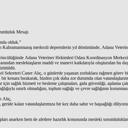
rumluluk Mesajı
ında olduk.”
ilen Kahramanmaraş merkezli depremlerin yıl dönümünde, Adana Veterine
cülüğünde Adana Veteriner Hekimleri Odası Koordinasyon Merkezi olara
bir yanından meslektaşların maddi ve manevi katkılarıyla oluşturulan b
yürütüldü.
Sekreteri Caner Alıç, o günlerde yaşanan zorluklara rağmen görev bilin
i bir kenara bırakarak, bizden çok daha zor durumda olan vatandaşlarım
için sağlık hizmeti ve besleme çalışmaları, gıda güvenliği, aşılama çalış
lığıyla sınırlı olmadığını, toplum sağlığı ve çevre sağlığının korunmasın
 Alıç,
 geride kalan vatandaşlarımıza bir kez daha sabır ve başsağlığı diliyor
rı anarken hem de afetlere hazırlık konusunda mesleki sorumlulukların