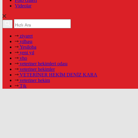
Foto Galeri
Videolar
ziyaret
yılbaşı
Yeşiloba
yeni yıl
vho
veteriner hekimleri odası
veteriner hekimler
VETERİNER HEKİM DENİZ KARA
veteriner hekim
Tjk