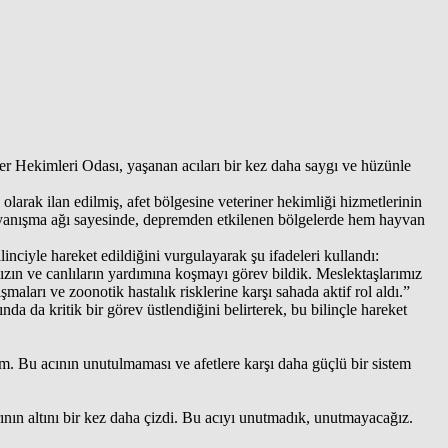
r Hekimleri Odası, yaşanan acıları bir kez daha saygı ve hüzünle
k ilan edilmiş, afet bölgesine veteriner hekimliği hizmetlerinin
u dayanışma ağı sayesinde, depremden etkilenen bölgelerde hem hayvan
ciyle hareket edildiğini vurgulayarak şu ifadeleri kullandı:
ızın ve canlıların yardımına koşmayı görev bildik. Meslektaşlarımız
maları ve zoonotik hastalık risklerine karşı sahada aktif rol aldı.”
da da kritik bir görev üstlendiğini belirterek, bu bilinçle hareket
um. Bu acının unutulmaması ve afetlere karşı daha güçlü bir sistem
ın altını bir kez daha çizdi. Bu acıyı unutmadık, unutmayacağız.