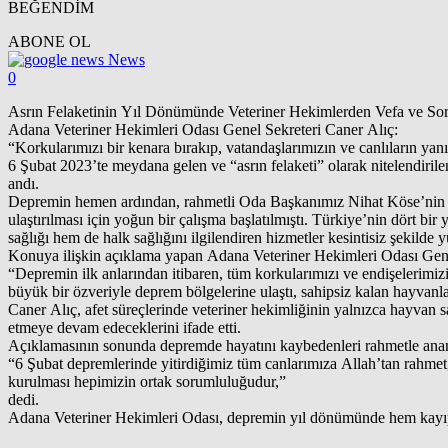
BEĞENDİM
ABONE OL
News
0
Asrın Felaketinin Yıl Dönümünde Veteriner Hekimlerden Vefa ve So
Adana Veteriner Hekimleri Odası Genel Sekreteri Caner Alıç:
“Korkularımızı bir kenara bırakıp, vatandaşlarımızın ve canlıların yan
6 Şubat 2023’te meydana gelen ve “asrın felaketi” olarak nitelendir
andı.
Depremin hemen ardından, rahmetli Oda Başkanımız Nihat Köse’nin ön
ulaştırılması için yoğun bir çalışma başlatılmıştı. Türkiye’nin dört 
sağlığı hem de halk sağlığını ilgilendiren hizmetler kesintisiz şekilde 
Konuya ilişkin açıklama yapan Adana Veteriner Hekimleri Odası Genel 
“Depremin ilk anlarından itibaren, tüm korkularımızı ve endişelerimiz
büyük bir özveriyle deprem bölgelerine ulaştı, sahipsiz kalan hayvanlar 
Caner Alıç, afet süreçlerinde veteriner hekimliğinin yalnızca hayvan sağ
etmeye devam edeceklerini ifade etti.
Açıklamasının sonunda depremde hayatını kaybedenleri rahmetle anan
“6 Şubat depremlerinde yitirdiğimiz tüm canlarımıza Allah’tan rahmet,
kurulması hepimizin ortak sorumluluğudur,”
dedi.
Adana Veteriner Hekimleri Odası, depremin yıl dönümünde hem kayıpla