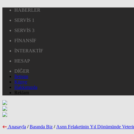
HABERLER
SERVİS 1
SERVİS 3
FİNANSİF
İNTERAKTİF
HESAP
DİĞER
İletişim
Künye
Hakkımızda
Reklam
Anasayfa
/
Basında Biz
/
Asrın Felaketinin Yıl Dönümünde Veteri