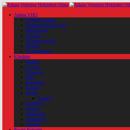
Adana VHO
Yönetim Kurulu
Veteriner Hekim Andı
Hakkımızda
Yazarlar
Yönetim Kurulu
Tarihçe
Ziyaretlerimiz
Klinikler
Aladağ
Ceyhan
Çukurova
Feke
İmamoğlu
Karataş
Kozan
Gaziköy
Saimbeyli
Seyhan
Tufanbeyli
Yumurtalık
Yüreğir
Resmi Belgeler