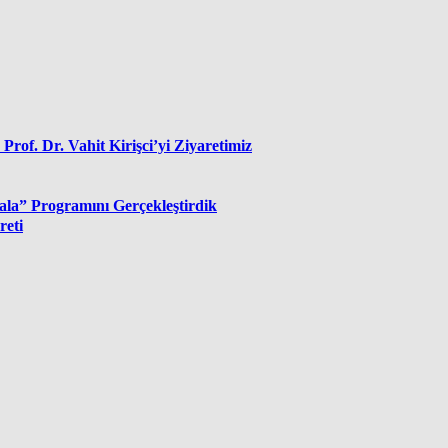
f. Dr. Vahit Kirişci’yi Ziyaretimiz
la” Programını Gerçekleştirdik
reti