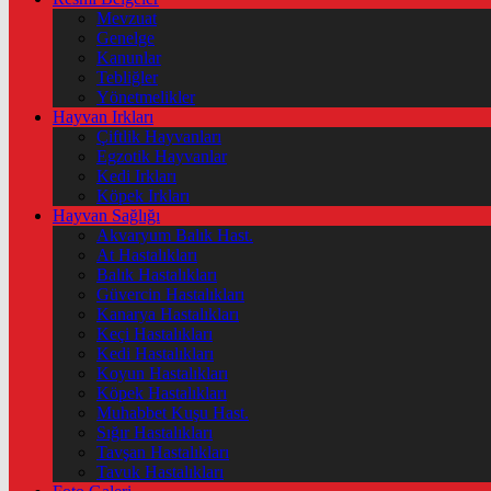
Mevzuat
Genelge
Kanunlar
Tebliğler
Yönetmelikler
Hayvan Irkları
Çiftlik Hayvanları
Egzotik Hayvanlar
Kedi Irkları
Köpek Irkları
Hayvan Sağlığı
Akvaryum Balık Hast.
At Hastalıkları
Balık Hastalıkları
Güvercin Hastalıkları
Kanarya Hastalıkları
Keçi Hastalıkları
Kedi Hastalıkları
Koyun Hastalıkları
Köpek Hastalıkları
Muhabbet Kuşu Hast.
Sığır Hastalıkları
Tavşan Hastalıkları
Tavuk Hastalıkları