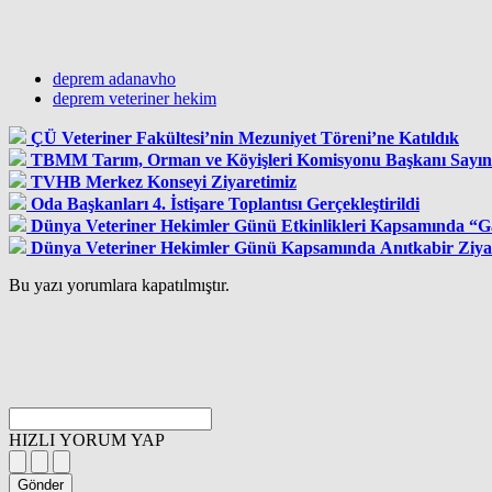
deprem adanavho
deprem veteriner hekim
ÇÜ Veteriner Fakültesi’nin Mezuniyet Töreni’ne Katıldık
TBMM Tarım, Orman ve Köyişleri Komisyonu Başkanı Sayın Pro
TVHB Merkez Konseyi Ziyaretimiz
Oda Başkanları 4. İstişare Toplantısı Gerçekleştirildi
Dünya Veteriner Hekimler Günü Etkinlikleri Kapsamında “Ga
Dünya Veteriner Hekimler Günü Kapsamında Anıtkabir Ziya
Bu yazı yorumlara kapatılmıştır.
HIZLI YORUM YAP
Gönder