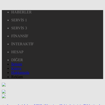
HABERLER
SERVİS 1
SERVİS 3
FİNANSİF
İNTERAKTİF
HESAP
DİĞER
İletişim
Künye
Hakkımızda
Reklam