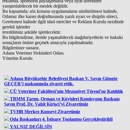
reklamla, sponsorlu paylaşımlarla veya fiyat üzerinden
yarıştırılabilecek bir meslek değildir.
Bu kapsamda; söz konusu uygulamaların sürdürülmesi halinde,
Odamız ilke kararı doğrultusunda yazılı uyarı ve disiplin süreci,
Gerekmesi halinde ilgili idari merciler ve Reklam Kurulu nezdinde
gerekli işlemler
tereddütsüz şekilde işletilecektir.
Bu bilgilendirme, ileride yaşanabilecek mağduriyetlerin ve hukuki
sonuçların önüne geçmek amacıyla yapılmaktadır.
Bilgilerinize sunarız.
Adana Veteriner Hekimleri Odası
Yönetim Kurulu
Adana Büyükşehir Belediyesi Başkan V. Sayın Güngör
GEÇER’i makamında ziyaret ettik.
ÇÜ Veteriner Fakültesi’nin Mezuniyet Töreni’ne Katıldık
TBMM Tarım, Orman ve Köyişleri Komisyonu Başkanı
Sayın Prof. Dr. Vahit Kirişci’yi Ziyaretimiz
TVHB Merkez Konseyi Ziyaretimiz
Oda Başkanları 4. İstişare Toplantısı Gerçekleştirildi
YALNIZ DEĞİLSİN