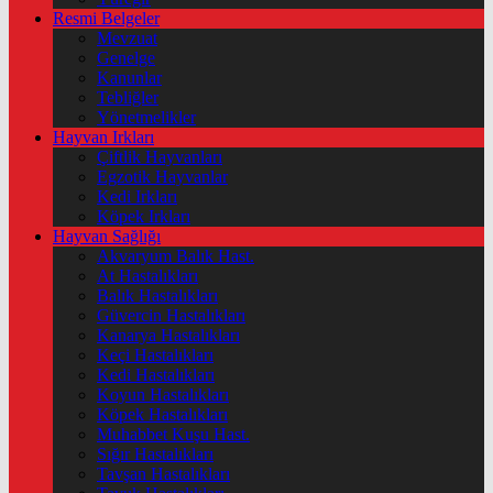
Resmi Belgeler
Mevzuat
Genelge
Kanunlar
Tebliğler
Yönetmelikler
Hayvan Irkları
Çiftlik Hayvanları
Egzotik Hayvanlar
Kedi Irkları
Köpek Irkları
Hayvan Sağlığı
Akvaryum Balık Hast.
At Hastalıkları
Balık Hastalıkları
Güvercin Hastalıkları
Kanarya Hastalıkları
Keçi Hastalıkları
Kedi Hastalıkları
Koyun Hastalıkları
Köpek Hastalıkları
Muhabbet Kuşu Hast.
Sığır Hastalıkları
Tavşan Hastalıkları