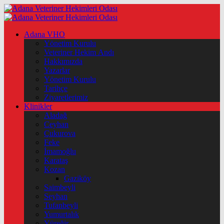
Adana VHO
Yönetim Kurulu
Veteriner Hekim Andı
Hakkımızda
Yazarlar
Yönetim Kurulu
Tarihçe
Ziyaretlerimiz
Klinikler
Aladağ
Ceyhan
Çukurova
Feke
İmamoğlu
Karataş
Kozan
Gaziköy
Saimbeyli
Seyhan
Tufanbeyli
Yumurtalık
Yüreğir