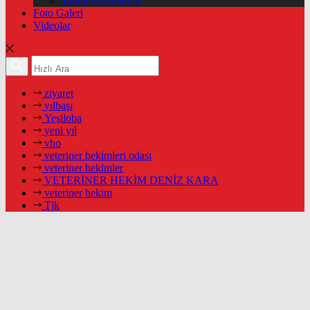
Tavuk Hastalıkları
Foto Galeri
Videolar
ziyaret
yılbaşı
Yeşiloba
yeni yıl
vho
veteriner hekimleri odası
veteriner hekimler
VETERİNER HEKİM DENİZ KARA
veteriner hekim
Tjk