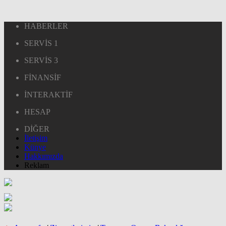
HABERLER
SERVİS 1
SERVİS 3
FİNANSİF
İNTERAKTİF
HESAP
DİĞER
İletişim
Künye
Hakkımızda
Reklam