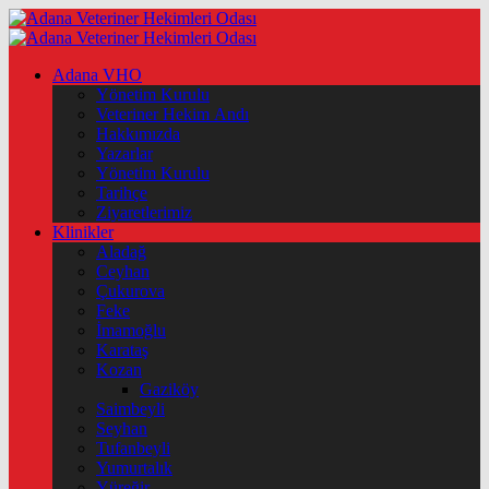
Adana VHO
Yönetim Kurulu
Veteriner Hekim Andı
Hakkımızda
Yazarlar
Yönetim Kurulu
Tarihçe
Ziyaretlerimiz
Klinikler
Aladağ
Ceyhan
Çukurova
Feke
İmamoğlu
Karataş
Kozan
Gaziköy
Saimbeyli
Seyhan
Tufanbeyli
Yumurtalık
Yüreğir