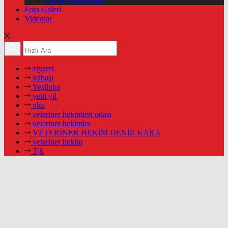
Tavuk Hastalıkları
Foto Galeri
Videolar
ziyaret
yılbaşı
Yeşiloba
yeni yıl
vho
veteriner hekimleri odası
veteriner hekimler
VETERİNER HEKİM DENİZ KARA
veteriner hekim
Tjk