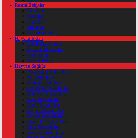
Resmi Belgeler
Mevzuat
Genelge
Kanunlar
Tebliğler
Yönetmelikler
Hayvan Irkları
Çiftlik Hayvanları
Egzotik Hayvanlar
Kedi Irkları
Köpek Irkları
Hayvan Sağlığı
Akvaryum Balık Hast.
At Hastalıkları
Balık Hastalıkları
Güvercin Hastalıkları
Kanarya Hastalıkları
Keçi Hastalıkları
Kedi Hastalıkları
Koyun Hastalıkları
Köpek Hastalıkları
Muhabbet Kuşu Hast.
Sığır Hastalıkları
Tavşan Hastalıkları