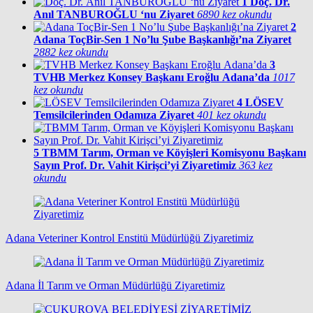
1
Doç. Dr.
Anıl TANBUROĞLU ‘nu Ziyaret
6890 kez okundu
2
Adana ToçBir-Sen 1 No’lu Şube Başkanlığı’na Ziyaret
2882 kez okundu
3
TVHB Merkez Konsey Başkanı Eroğlu Adana’da
1017
kez okundu
4
LÖSEV
Temsilcilerinden Odamıza Ziyaret
401 kez okundu
5
TBMM Tarım, Orman ve Köyişleri Komisyonu Başkanı
Sayın Prof. Dr. Vahit Kirişci’yi Ziyaretimiz
363 kez
okundu
Adana Veteriner Kontrol Enstitü Müdürlüğü Ziyaretimiz
Adana İl Tarım ve Orman Müdürlüğü Ziyaretimiz