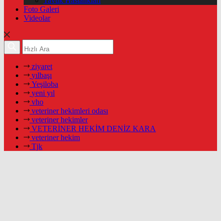
Tavuk Hastalıkları
Foto Galeri
Videolar
ziyaret
yılbaşı
Yeşiloba
yeni yıl
vho
veteriner hekimleri odası
veteriner hekimler
VETERİNER HEKİM DENİZ KARA
veteriner hekim
Tjk