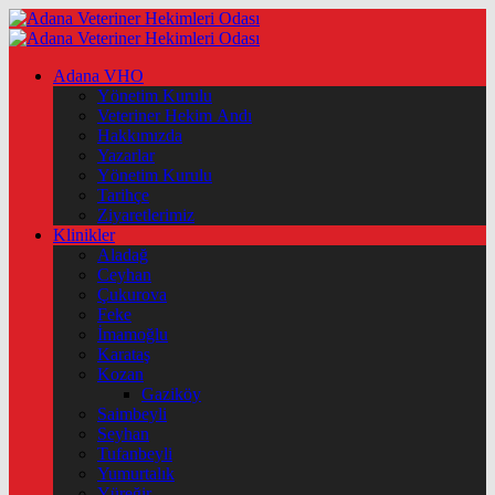
Adana VHO
Yönetim Kurulu
Veteriner Hekim Andı
Hakkımızda
Yazarlar
Yönetim Kurulu
Tarihçe
Ziyaretlerimiz
Klinikler
Aladağ
Ceyhan
Çukurova
Feke
İmamoğlu
Karataş
Kozan
Gaziköy
Saimbeyli
Seyhan
Tufanbeyli
Yumurtalık
Yüreğir