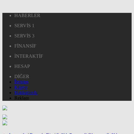
HABERLER
SERVİS 1
SERVİS 3
FİNANSİF
İNTERAKTİF
HESAP
DİĞER
İletişim
Künye
Hakkımızda
Reklam