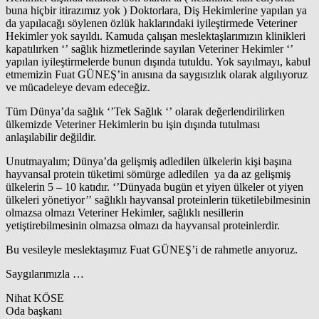
buna hiçbir itirazımız yok ) Doktorlara, Diş Hekimlerine yapılan ya
da yapılacağı söylenen özlük haklarındaki iyileştirmede Veteriner
Hekimler yok sayıldı. Kamuda çalışan meslektaşlarımızın klinikleri
kapatılırken ‘’ sağlık hizmetlerinde sayılan Veteriner Hekimler ‘’
yapılan iyileştirmelerde bunun dışında tutuldu. Yok sayılmayı, kabul
etmemizin Fuat GÜNEŞ’in anısına da saygısızlık olarak algılıyoruz
ve mücadeleye devam edeceğiz.
Tüm Dünya’da sağlık ‘’Tek Sağlık ‘’ olarak değerlendirilirken
ülkemizde Veteriner Hekimlerin bu işin dışında tutulması
anlaşılabilir değildir.
Unutmayalım; Dünya’da gelişmiş adledilen ülkelerin kişi başına
hayvansal protein tüketimi sömürge adledilen ya da az gelişmiş
ülkelerin 5 – 10 katıdır. ‘’Dünyada bugün et yiyen ülkeler ot yiyen
ülkeleri yönetiyor’’ sağlıklı hayvansal proteinlerin tüketilebilmesinin
olmazsa olmazı Veteriner Hekimler, sağlıklı nesillerin
yetiştirebilmesinin olmazsa olmazı da hayvansal proteinlerdir.
Bu vesileyle meslektaşımız Fuat GÜNEŞ’i de rahmetle anıyoruz.
Saygılarımızla …
Nihat KÖSE
Oda başkanı