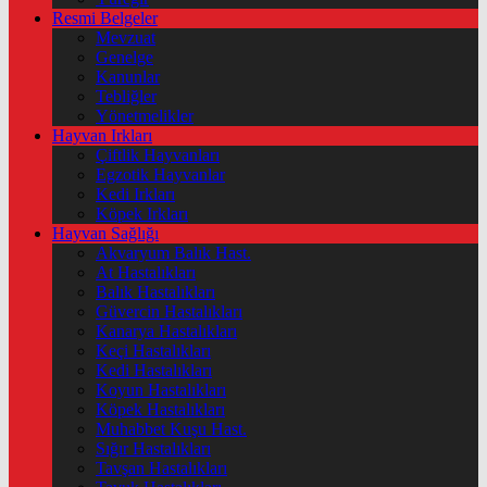
Resmi Belgeler
Mevzuat
Genelge
Kanunlar
Tebliğler
Yönetmelikler
Hayvan Irkları
Çiftlik Hayvanları
Egzotik Hayvanlar
Kedi Irkları
Köpek Irkları
Hayvan Sağlığı
Akvaryum Balık Hast.
At Hastalıkları
Balık Hastalıkları
Güvercin Hastalıkları
Kanarya Hastalıkları
Keçi Hastalıkları
Kedi Hastalıkları
Koyun Hastalıkları
Köpek Hastalıkları
Muhabbet Kuşu Hast.
Sığır Hastalıkları
Tavşan Hastalıkları