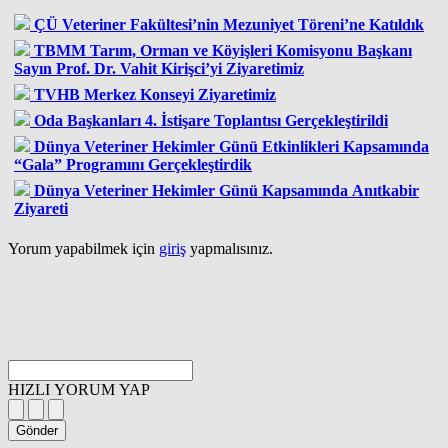
ÇÜ Veteriner Fakültesi’nin Mezuniyet Töreni’ne Katıldık
TBMM Tarım, Orman ve Köyişleri Komisyonu Başkanı
Sayın Prof. Dr. Vahit Kirişci’yi Ziyaretimiz
TVHB Merkez Konseyi Ziyaretimiz
Oda Başkanları 4. İstişare Toplantısı Gerçekleştirildi
Dünya Veteriner Hekimler Günü Etkinlikleri Kapsamında
“Gala” Programını Gerçekleştirdik
Dünya Veteriner Hekimler Günü Kapsamında Anıtkabir
Ziyareti
Yorum yapabilmek için
giriş
yapmalısınız.
HIZLI YORUM YAP
Gönder