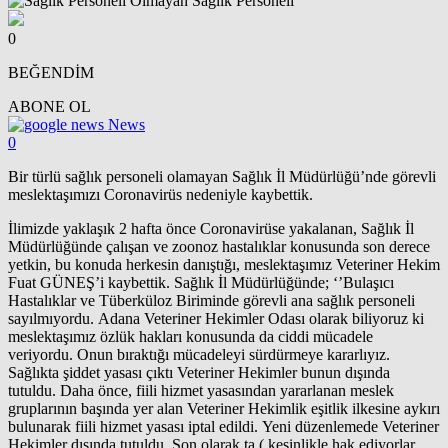
0
BEĞENDİM
ABONE OL
News
0
Bir türlü sağlık personeli olamayan Sağlık İl Müdürlüğü’nde görevli
meslektaşımızı Coronavirüs nedeniyle kaybettik.
İlimizde yaklaşık 2 hafta önce Coronavirüse yakalanan, Sağlık İl
Müdürlüğünde çalışan ve zoonoz hastalıklar konusunda son derece
yetkin, bu konuda herkesin danıştığı, meslektaşımız Veteriner Hekim
Fuat GÜNEŞ’i kaybettik. Sağlık İl Müdürlüğünde; ‘’Bulaşıcı
Hastalıklar ve Tüberküloz Biriminde görevli ana sağlık personeli
sayılmıyordu. Adana Veteriner Hekimler Odası olarak biliyoruz ki
meslektaşımız özlük hakları konusunda da ciddi mücadele
veriyordu. Onun bıraktığı mücadeleyi sürdürmeye kararlıyız.
Sağlıkta şiddet yasası çıktı Veteriner Hekimler bunun dışında
tutuldu. Daha önce, fiili hizmet yasasından yararlanan meslek
gruplarının başında yer alan Veteriner Hekimlik eşitlik ilkesine aykırı
bulunarak fiili hizmet yasası iptal edildi. Yeni düzenlemede Veteriner
Hekimler dışında tutuldu. Son olarak ta ( kesinlikle hak ediyorlar