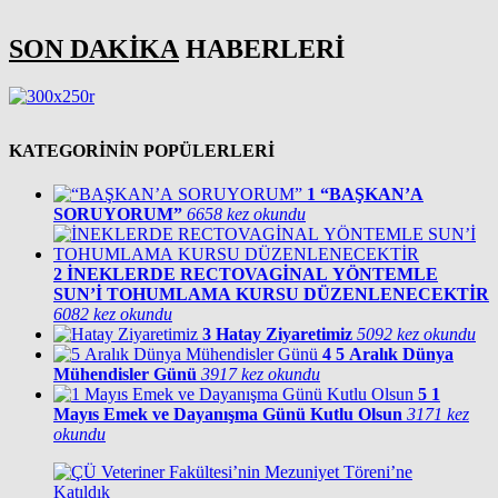
SON DAKİKA
HABERLERİ
KATEGORİNİN POPÜLERLERİ
1
“BAŞKAN’A
SORUYORUM”
6658 kez okundu
2
İNEKLERDE RECTOVAGİNAL YÖNTEMLE
SUN’İ TOHUMLAMA KURSU DÜZENLENECEKTİR
6082 kez okundu
3
Hatay Ziyaretimiz
5092 kez okundu
4
5 Aralık Dünya
Mühendisler Günü
3917 kez okundu
5
1
Mayıs Emek ve Dayanışma Günü Kutlu Olsun
3171 kez
okundu