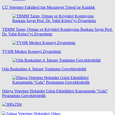
ÇÜ Veteriner Fakültesi’nin Mezuniyet Töreni’ne Katıldık
TBMM Tarım, Orman ve Köyişleri Komisyonu Başkanı Sayın Prof.
Dr. Vahit Kirişci’yi Ziyaretimiz
TVHB Merkez Konseyi Ziyaretimiz
Oda Başkanları 4. İstişare Toplantısı Gerçekleştirildi
Dünya Veteriner Hekimler Günü Etkinlikleri Kapsamında “Gala”
Programını Gerçekleştirdik