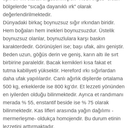
bölgelerde “sıcağa dayanıklı ırk” olarak
değerlendirilmektedir.
Dünyadaki birkaç boynuzsuz sığır ırkından biridir.
Hem boğaları hem inekleri boynuzsuzdur. Üstelik
boynuzsuz olanlar, boynuzlulara karşı baskın
karakterdedir. Görünüşleri ise; başı ufak, alnı geniştir.
Beden uzun, göğüs derin ve geniş, karın altı ile sırt
birbirine paraleldir. Bacak kemikleri kısa fakat et
tutma kabiliyeti yüksektir. Hereford ırkı sığırlardan
daha ufak yapılılardır. Canlı ağırlık dişilerde ortalama
500 kg, erkeklerde ise 800 kg’dır. Et lezzeti yönünden
en iyilerden olduğu bilinmektedir. Ayrıca et randımanı
merada % 55, enstantif beside ise % 75 olarak
bilinmektedir. Kas lifleri arasında yağın dağılımı -
mermerleşme- oldukça homojendir. Bu durum etinin
lezzetini arttırmaktadır.