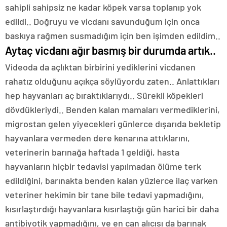
sahipli sahipsiz ne kadar köpek varsa toplanıp yok
edildi.. Doğruyu ve vicdanı savunduğum için onca
baskıya rağmen susmadığım için ben işimden edildim..
Aytaç vicdanı ağır basmış bir durumda artık..
Videoda da açlıktan birbirini yediklerini vicdanen
rahatız olduğunu açıkça söylüyordu zaten.. Anlattıkları
hep hayvanları aç bıraktıklarıydı.. Sürekli köpekleri
dövdükleriydi.. Benden kalan mamaları vermediklerini,
migrostan gelen yiyecekleri günlerce dışarıda bekletip
hayvanlara vermeden dere kenarına attıklarını,
veterinerin barınağa haftada 1 geldiği, hasta
hayvanların hiçbir tedavisi yapılmadan ölüme terk
edildiğini, barınakta benden kalan yüzlerce ilaç varken
veteriner hekimin bir tane bile tedavi yapmadığını,
kısırlaştırdığı hayvanlara kısırlaştığı gün harici bir daha
antibiyotik yapmadığını, ve en can alıcısı da barınak