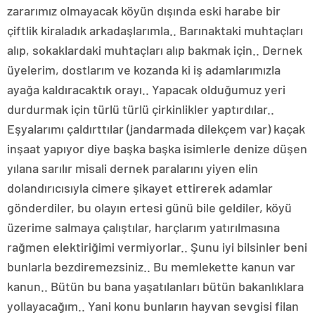
zararımız olmayacak köyün dışında eski harabe bir
çiftlik kiraladık arkadaşlarımla.. Barınaktaki muhtaçları
alıp, sokaklardaki muhtaçları alıp bakmak için.. Dernek
üyelerim, dostlarım ve kozanda ki iş adamlarımızla
ayağa kaldıracaktık orayı.. Yapacak olduğumuz yeri
durdurmak için türlü türlü çirkinlikler yaptırdılar..
Eşyalarımı çaldırttılar (jandarmada dilekçem var) kaçak
inşaat yapıyor diye başka başka isimlerle denize düşen
yılana sarılır misali dernek paralarını yiyen elin
dolandırıcısıyla cimere şikayet ettirerek adamlar
gönderdiler, bu olayın ertesi günü bile geldiler, köyü
üzerime salmaya çalıştılar, harçlarım yatırılmasına
rağmen elektiriğimi vermiyorlar.. Şunu iyi bilsinler beni
bunlarla bezdiremezsiniz.. Bu memlekette kanun var
kanun.. Bütün bu bana yaşatılanları bütün bakanlıklara
yollayacağım.. Yani konu bunların hayvan sevgisi filan