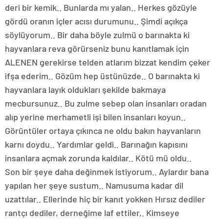
deri bir kemik.. Bunlarda mı yalan.. Herkes gözüyle
gördü oranın içler acısı durumunu.. Şimdi açıkça
söylüyorum.. Bir daha böyle zulmü o barınakta ki
hayvanlara reva görürseniz bunu kanıtlamak için
ALENEN gerekirse telden atlarım bizzat kendim çeker
ifşa ederim.. Gözüm hep üstünüzde.. O barınakta ki
hayvanlara layık oldukları şekilde bakmaya
mecbursunuz.. Bu zulme sebep olan insanları oradan
alıp yerine merhametli işi bilen insanları koyun..
Görüntüler ortaya çıkınca ne oldu bakın hayvanların
karnı doydu.. Yardımlar geldi.. Barınağın kapısını
insanlara açmak zorunda kaldılar.. Kötü mü oldu..
Son bir şeye daha değinmek istiyorum.. Aylardır bana
yapılan her şeye sustum.. Namusuma kadar dil
uzattılar.. Ellerinde hiç bir kanıt yokken Hırsız dediler
rantçı dediler, derneğime laf ettiler,. Kimseye