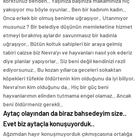
korktunuz benden.. Yaşınıza başınıza makamınıza hiç
yakışıyor mu böyle oyunlar.. Ben bir kadınım kadın..
Onca erkek bir olmuş benimle uğraşıyor.. Utanmıyor
musunuz ? Bir belediye düşünün memleketine hizmet
etmeyi bırakmış aylardır savunmasız bir kadınla
uğraşıyor.. Bütün koltuk sahipleri bir araya gelmiş
tabiri caizse biz Nevra’yı ve hayvanları nasıl yok ederiz
diye planlar yapıyorlar.. Siz beni değil kendinizi rezil
ediyorsunuz.. Bu kozan yıllarca geceleri sokaktan
köpekleri tüfekle öldürtenin kim olduğunu da iyi biliyor,
Nevra’nın kim olduğunu da.. Hiç bir güç beni
hayvanlarımın elinden tutmama engel olamaz.. Ancak
beni öldürmeniz gerekli..
Aytaç olayından da biraz bahsedeyim size..
Evet biz aytaçla konuşuyorduk..
Ağzımdan hayır konuşmuyorduk çıkmışcasına ortalığa