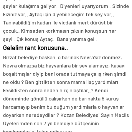
şeyler kulağıma geliyor.. Diyenleri uyarıyorum.. Sizinde
kızınız var.. Aytaç için diyebileceğim tek şey var..
Tanıyabildiğim kadarı ile vicdanlı mert dürüst bir
çocuk.. Kimseden korkmasın çıksın konuşsun her
şeyi.. Çık konuş Aytaç.. Bana yanıma gel..
Gelelim rant konusuna..
Bizzat belediye başkanı o barınak Nevra’sız dönmez,
Nevra olmazsa biz hayvanlara bir şey alamayız, kasayı
boşaltmışlar diyip beni orada tutmaya çalışırken şimdi
ne oldu ? Ben gittikten sonra mama ilaç yardımları
kesildikten sonra neden hırçınlaştılar..? Kendi
döneminde gönüllü çalışırken de barınakta 5 kuruş
harcamayıp benim bulduğum yardımlarla o hayvanlar
doyarken neredeydiler ? Kozan Belediyesi Sayın Meclis
Üyelerimden son 7 yıl belediye bütçesinin
incelemelerini talep ediyorum..