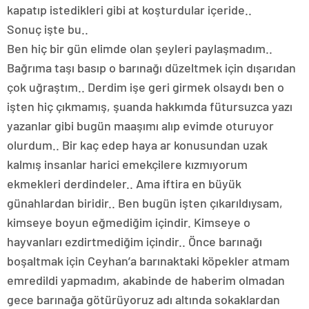
kapatıp istedikleri gibi at koşturdular içeride..
Sonuç işte bu..
Ben hiç bir gün elimde olan şeyleri paylaşmadım..
Bağrıma taşı basıp o barınağı düzeltmek için dışarıdan
çok uğraştım.. Derdim işe geri girmek olsaydı ben o
işten hiç çıkmamış, şuanda hakkımda fütursuzca yazı
yazanlar gibi bugün maaşımı alıp evimde oturuyor
olurdum.. Bir kaç edep haya ar konusundan uzak
kalmış insanlar harici emekçilere kızmıyorum
ekmekleri derdindeler.. Ama iftira en büyük
günahlardan biridir.. Ben bugün işten çıkarıldıysam,
kimseye boyun eğmediğim içindir. Kimseye o
hayvanları ezdirtmediğim içindir.. Önce barınağı
boşaltmak için Ceyhan’a barınaktaki köpekler atmam
emredildi yapmadım, akabinde de haberim olmadan
gece barınağa götürüyoruz adı altında sokaklardan