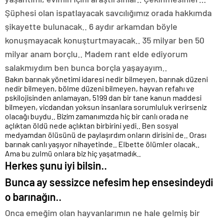
Şüphesi olan ispatlayacak savcılığımız orada hakkımda
şikayette bulunacak.. 6 aydır arkamdan böyle
konuşmayacak konuşturtmayacak.. 35 milyar ben 50
milyar anam borçlu.. Madem rant elde ediyorum
salakmıydım ben bunca borçla yaşayayım..
Bakın barınak yönetimi idaresi nedir bilmeyen, barınak düzeni
nedir bilmeyen, bölme düzeni bilmeyen, hayvan refahı ve
pskilojisinden anlamayan, 5199 dan bir tane kanun maddesi
bilmeyen, vicdandan yoksun insanlara sorumluluk verirseniz
olacağı buydu.. Bizim zamanımızda hiç bir canlı orada ne
açlıktan öldü nede açlıktan birbirini yedi.. Ben sosyal
medyamdan ölüsünü de paylaşırdım onların dirisini de.. Orası
barınak canlı yaşıyor nihayetinde.. Elbette ölümler olacak..
Ama bu zulmü onlara biz hiç yaşatmadık..
Herkes şunu iyi bilsin..
Bunca ay sessizce nefesim hep ensesindeydi
o barınağın..
Onca emeğim olan hayvanlarımın ne hale gelmiş bir