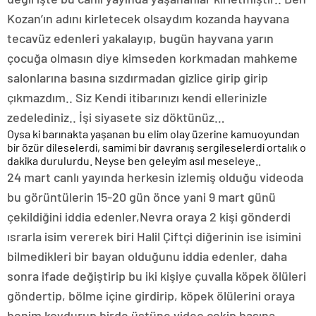
Kozan’ın adını kirletecek olsaydım kozanda hayvana
tecavüz edenleri yakalayıp, bugün hayvana yarın
çocuğa olmasın diye kimseden korkmadan mahkeme
salonlarına basına sızdırmadan gizlice girip girip
çıkmazdım.. Siz Kendi itibarınızı kendi ellerinizle
zedelediniz.. İşi siyasete siz döktünüz…
Oysa ki barınakta yaşanan bu elim olay üzerine kamuoyundan
bir özür dileselerdi, samimi bir davranış sergileselerdi ortalık o
dakika durulurdu. Neyse ben geleyim asıl meseleye..
24 mart canlı yayında herkesin izlemiş olduğu videoda
bu görüntülerin 15-20 gün önce yani 9 mart günü
çekildiğini iddia edenler,Nevra oraya 2 kişi gönderdi
ısrarla isim vererek biri Halil Çiftçi diğerinin ise isimini
bilmedikleri bir bayan olduğunu iddia edenler, daha
sonra ifade değiştirip bu iki kişiye çuvalla köpek ölüleri
göndertip, bölme içine girdirip, köpek ölülerini oraya
benim koydurup birde üstüne video çekip basına