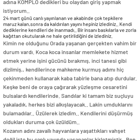
adına KOMPLO dedikleri bu olaydan giriş yapmak
istiyorum..
24 mart günü canlı yayınlanan ve akabinde çok tepkilere
maruz kalan,sonra da kaldırılan yayını hepiniz izlediniz.. Kendi
dediklerine kendileri de inanmadı.. Bir insanı baskılarla ve zorla
kağıttan okutularak ne hale getirildiğini de izlediniz.
Kimin ne olduğunu Orada yaşanan gerçekten vahim bir
durum vardı. Koca koca insanlar memlekete hizmet
etmek yerine işini gücünü bırakmış, inci tanesi gibi
dizilmiş,, kendilerince mahkeme kurmuş adımı hiç
çekinmeden kullanarak kaba tabirle bana atıp durdular.
Keşke beni de oraya çağırarak yüzleşme cesaretini
bulsalardı kendilerinde. Sandılar ki tamam biz suçluyu
yakaladık, herkes bizi alkışlayacak.. Lakin umduklarını
bulamadılar.. Üzülerek izledim.. Kendilerini düşürmüş
oldukları duruma çok üzüldüm..
Kozanın adını zavallı hayvanlara yaşattıkları vahşet
değil işte bu canlı yayında yaşananlar kirletmiştir.. Ben