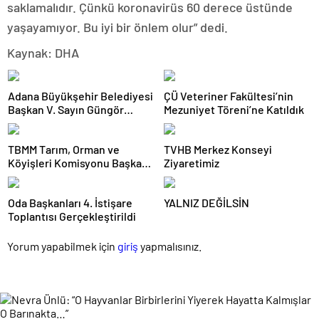
saklamalıdır. Çünkü koronavirüs 60 derece üstünde
yaşayamıyor. Bu iyi bir önlem olur” dedi.
Kaynak: DHA
Adana Büyükşehir Belediyesi
ÇÜ Veteriner Fakültesi’nin
Başkan V. Sayın Güngör
Mezuniyet Töreni’ne Katıldık
GEÇER’i makamında ziyaret
ettik.
TBMM Tarım, Orman ve
TVHB Merkez Konseyi
Köyişleri Komisyonu Başkanı
Ziyaretimiz
Sayın Prof. Dr. Vahit Kirişci’yi
Ziyaretimiz
Oda Başkanları 4. İstişare
YALNIZ DEĞİLSİN
Toplantısı Gerçekleştirildi
Yorum yapabilmek için
giriş
yapmalısınız.