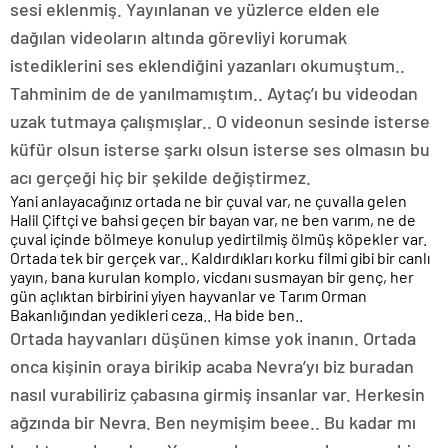
sesi eklenmiş. Yayınlanan ve yüzlerce elden ele
dağılan videoların altında görevliyi korumak
istediklerini ses eklendiğini yazanları okumuştum..
Tahminim de de yanılmamıştım.. Aytaç’ı bu videodan
uzak tutmaya çalışmışlar.. O videonun sesinde isterse
küfür olsun isterse şarkı olsun isterse ses olmasın bu
acı gerçeği hiç bir şekilde değiştirmez.
Yani anlayacağınız ortada ne bir çuval var, ne çuvalla gelen
Halil Çiftçi ve bahsi geçen bir bayan var, ne ben varım, ne de
çuval içinde bölmeye konulup yedirtilmiş ölmüş köpekler var.
Ortada tek bir gerçek var.. Kaldırdıkları korku filmi gibi bir canlı
yayın, bana kurulan komplo, vicdanı susmayan bir genç, her
gün açlıktan birbirini yiyen hayvanlar ve Tarım Orman
Bakanlığından yedikleri ceza.. Ha bide ben..
Ortada hayvanları düşünen kimse yok inanın. Ortada
onca kişinin oraya birikip acaba Nevra’yı biz buradan
nasıl vurabiliriz çabasına girmiş insanlar var. Herkesin
ağzında bir Nevra. Ben neymişim beee.. Bu kadar mı