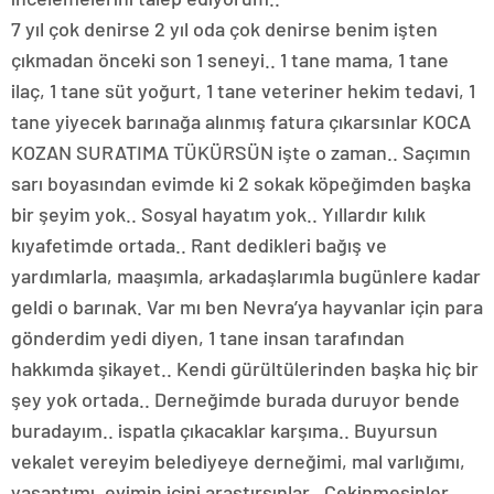
7 yıl çok denirse 2 yıl oda çok denirse benim işten
çıkmadan önceki son 1 seneyi.. 1 tane mama, 1 tane
ilaç, 1 tane süt yoğurt, 1 tane veteriner hekim tedavi, 1
tane yiyecek barınağa alınmış fatura çıkarsınlar KOCA
KOZAN SURATIMA TÜKÜRSÜN işte o zaman.. Saçımın
sarı boyasından evimde ki 2 sokak köpeğimden başka
bir şeyim yok.. Sosyal hayatım yok.. Yıllardır kılık
kıyafetimde ortada.. Rant dedikleri bağış ve
yardımlarla, maaşımla, arkadaşlarımla bugünlere kadar
geldi o barınak. Var mı ben Nevra’ya hayvanlar için para
gönderdim yedi diyen, 1 tane insan tarafından
hakkımda şikayet.. Kendi gürültülerinden başka hiç bir
şey yok ortada.. Derneğimde burada duruyor bende
buradayım.. ispatla çıkacaklar karşıma.. Buyursun
vekalet vereyim belediyeye derneğimi, mal varlığımı,
yaşantımı, evimin içini araştırsınlar.. Çekinmesinler…