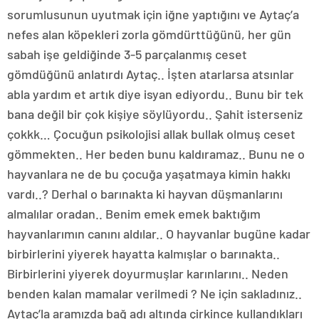
sorumlusunun uyutmak için iğne yaptığını ve Aytaç’a
nefes alan köpekleri zorla gömdürttüğünü, her gün
sabah işe geldiğinde 3-5 parçalanmış ceset
gömdüğünü anlatırdı Aytaç.. İşten atarlarsa atsınlar
abla yardım et artık diye isyan ediyordu.. Bunu bir tek
bana değil bir çok kişiye söylüyordu.. Şahit isterseniz
çokkk… Çocuğun psikolojisi allak bullak olmuş ceset
gömmekten.. Her beden bunu kaldıramaz.. Bunu ne o
hayvanlara ne de bu çocuğa yaşatmaya kimin hakkı
vardı..? Derhal o barınakta ki hayvan düşmanlarını
almalılar oradan.. Benim emek emek baktığım
hayvanlarımın canını aldılar.. O hayvanlar bugüne kadar
birbirlerini yiyerek hayatta kalmışlar o barınakta..
Birbirlerini yiyerek doyurmuşlar karınlarını.. Neden
benden kalan mamalar verilmedi ? Ne için sakladınız..
Aytaç’la aramızda bağ adı altında çirkince kullandıkları