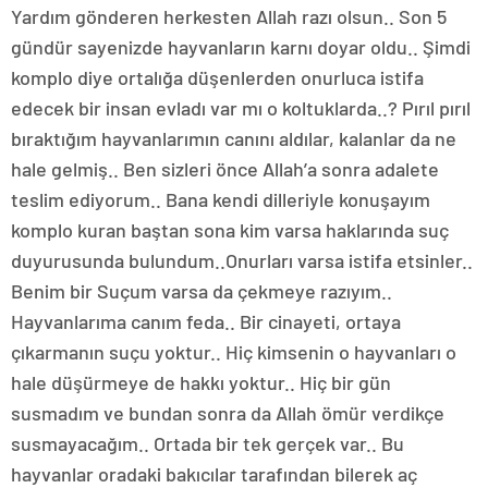
Yardım gönderen herkesten Allah razı olsun.. Son 5
gündür sayenizde hayvanların karnı doyar oldu.. Şimdi
komplo diye ortalığa düşenlerden onurluca istifa
edecek bir insan evladı var mı o koltuklarda..? Pırıl pırıl
bıraktığım hayvanlarımın canını aldılar, kalanlar da ne
hale gelmiş.. Ben sizleri önce Allah’a sonra adalete
teslim ediyorum.. Bana kendi dilleriyle konuşayım
komplo kuran baştan sona kim varsa haklarında suç
duyurusunda bulundum..Onurları varsa istifa etsinler..
Benim bir Suçum varsa da çekmeye razıyım..
Hayvanlarıma canım feda.. Bir cinayeti, ortaya
çıkarmanın suçu yoktur.. Hiç kimsenin o hayvanları o
hale düşürmeye de hakkı yoktur.. Hiç bir gün
susmadım ve bundan sonra da Allah ömür verdikçe
susmayacağım.. Ortada bir tek gerçek var.. Bu
hayvanlar oradaki bakıcılar tarafından bilerek aç