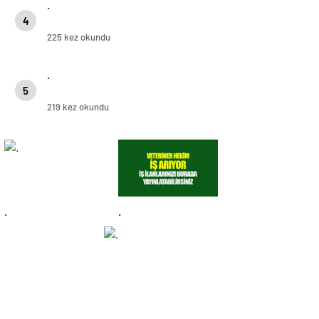
.
4
225 kez okundu
.
5
219 kez okundu
.
.