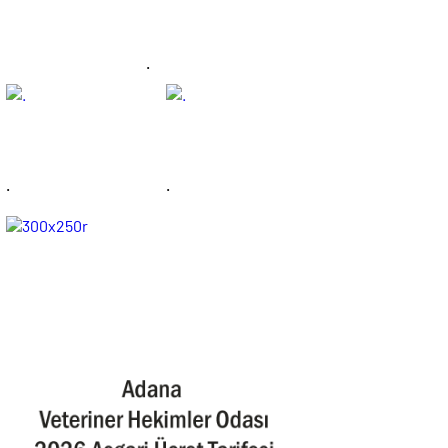
.
.
.