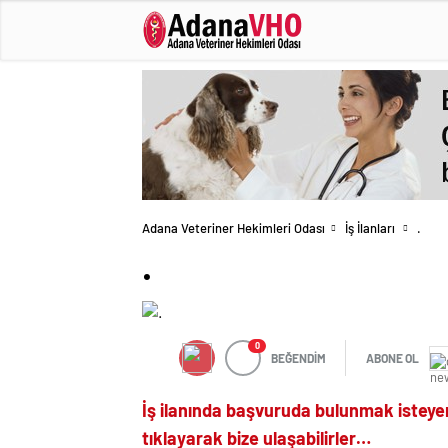
Adana Veteriner Hekimleri Odası
İş İlanları
.
.
0
BEĞENDİM
ABONE OL
İş ilanında başvuruda bulunmak isteye
tıklayarak bize ulaşabilirler…