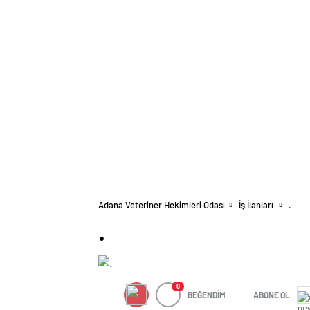
Adana Veteriner Hekimleri Odası
İş İlanları
.
.
0
BEĞENDİM
ABONE OL