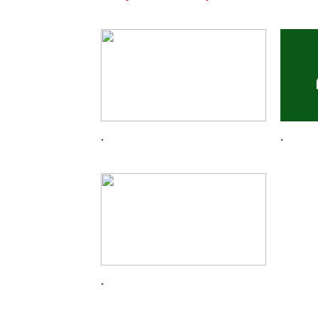
.
.
.