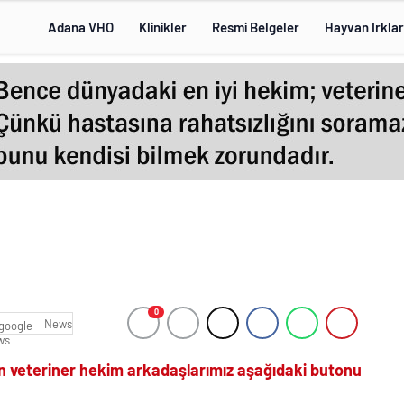
Adana VHO
Klinikler
Resmi Belgeler
Hayvan Irklar
0
News
n veteriner hekim arkadaşlarımız aşağıdaki butonu