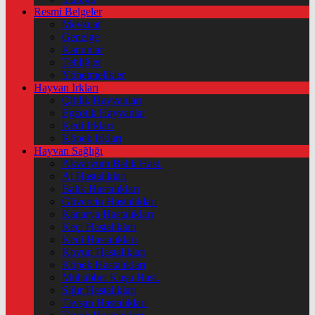
Resmi Belgeler
Mevzuat
Genelge
Kanunlar
Tebliğler
Yönetmelikler
Hayvan Irkları
Çiftlik Hayvanları
Egzotik Hayvanlar
Kedi Irkları
Köpek Irkları
Hayvan Sağlığı
Akvaryum Balık Hast.
At Hastalıkları
Balık Hastalıkları
Güvercin Hastalıkları
Kanarya Hastalıkları
Keçi Hastalıkları
Kedi Hastalıkları
Koyun Hastalıkları
Köpek Hastalıkları
Muhabbet Kuşu Hast.
Sığır Hastalıkları
Tavşan Hastalıkları