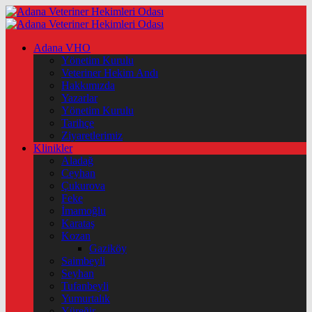
Adana VHO
Yönetim Kurulu
Veteriner Hekim Andı
Hakkımızda
Yazarlar
Yönetim Kurulu
Tarihçe
Ziyaretlerimiz
Klinikler
Aladağ
Ceyhan
Çukurova
Feke
İmamoğlu
Karataş
Kozan
Gaziköy
Saimbeyli
Seyhan
Tufanbeyli
Yumurtalık
Yüreğir