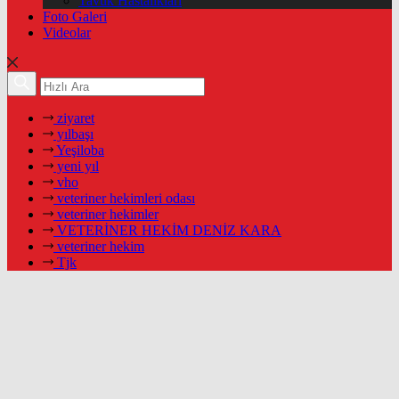
Tavuk Hastalıkları
Foto Galeri
Videolar
ziyaret
yılbaşı
Yeşiloba
yeni yıl
vho
veteriner hekimleri odası
veteriner hekimler
VETERİNER HEKİM DENİZ KARA
veteriner hekim
Tjk