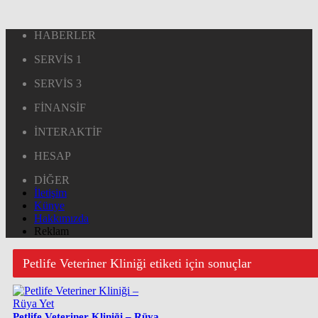
HABERLER
SERVİS 1
SERVİS 3
FİNANSİF
İNTERAKTİF
HESAP
DİĞER
İletişim
Künye
Hakkımızda
Reklam
Petlife Veteriner Kliniği etiketi için sonuçlar
Petlife Veteriner Kliniği – Rüya