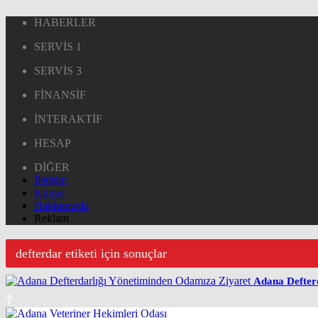
HABERLER
SERVİS 1
SERVİS 3
FİNANSİF
İNTERAKTİF
HESAP
DİĞER
İletişim
Künye
Hakkımızda
Reklam
defterdar etiketi için sonuçlar
Adana Defter