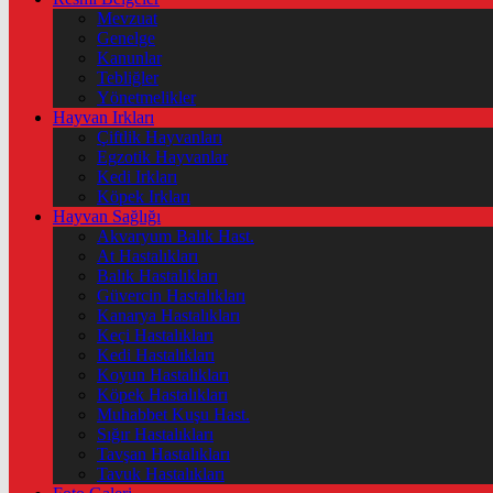
Mevzuat
Genelge
Kanunlar
Tebliğler
Yönetmelikler
Hayvan Irkları
Çiftlik Hayvanları
Egzotik Hayvanlar
Kedi Irkları
Köpek Irkları
Hayvan Sağlığı
Akvaryum Balık Hast.
At Hastalıkları
Balık Hastalıkları
Güvercin Hastalıkları
Kanarya Hastalıkları
Keçi Hastalıkları
Kedi Hastalıkları
Koyun Hastalıkları
Köpek Hastalıkları
Muhabbet Kuşu Hast.
Sığır Hastalıkları
Tavşan Hastalıkları
Tavuk Hastalıkları