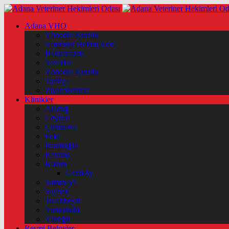
Adana VHO
Yönetim Kurulu
Veteriner Hekim Andı
Hakkımızda
Yazarlar
Yönetim Kurulu
Tarihçe
Ziyaretlerimiz
Klinikler
Aladağ
Ceyhan
Çukurova
Feke
İmamoğlu
Karataş
Kozan
Gaziköy
Saimbeyli
Seyhan
Tufanbeyli
Yumurtalık
Yüreğir
Resmi Belgeler