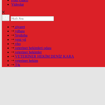
Foto Galeri
Videolar
ziyaret
yılbaşı
Yeşiloba
yeni yıl
vho
veteriner hekimleri odası
veteriner hekimler
VETERİNER HEKİM DENİZ KARA
veteriner hekim
Tjk