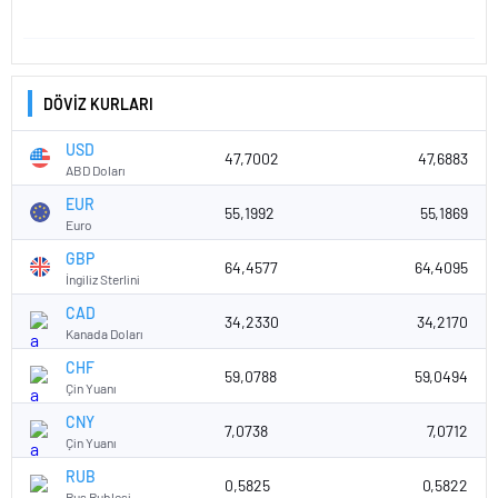
DÖVİZ KURLARI
USD
47,7002
47,6883
ABD Doları
EUR
55,1992
55,1869
Euro
GBP
64,4577
64,4095
İngiliz Sterlini
CAD
34,2330
34,2170
Kanada Doları
CHF
59,0788
59,0494
Çin Yuanı
CNY
7,0738
7,0712
Çin Yuanı
RUB
0,5825
0,5822
Rus Rublesi