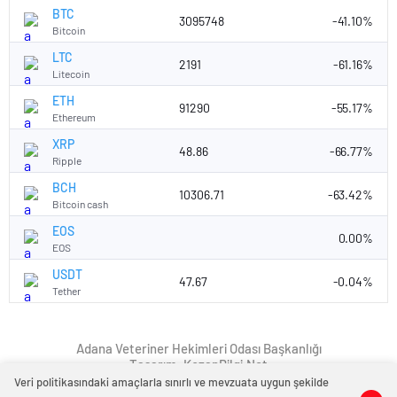
BTC
3095748
-41.10%
Bitcoin
LTC
2191
-61.16%
Litecoin
ETH
91290
-55.17%
Ethereum
XRP
48.86
-66.77%
Ripple
BCH
10306.71
-63.42%
Bitcoin cash
EOS
0.00%
EOS
USDT
47.67
-0.04%
Tether
Adana Veteriner Hekimleri Odası Başkanlığı
Tasarım: KozanBilgi.Net
Veri politikasındaki amaçlarla sınırlı ve mevzuata uygun şekilde