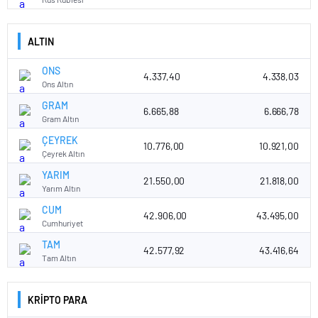
ALTIN
ONS
4.337,40
4.338,03
Ons Altın
GRAM
6.665,88
6.666,78
Gram Altın
ÇEYREK
10.776,00
10.921,00
Çeyrek Altın
YARIM
21.550,00
21.818,00
Yarım Altın
CUM
42.906,00
43.495,00
Cumhuriyet
TAM
42.577,92
43.416,64
Tam Altın
KRİPTO PARA