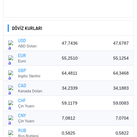
DÖVİZ KURLARI
USD
47,7436
47,6787
ABD Doları
EUR
55,2510
55,1254
Euro
GBP
64,4811
64,3468
İngiliz Sterlini
CAD
34,2339
34,1883
Kanada Doları
CHF
59,1179
59,0083
Çin Yuanı
CNY
7,0812
7,0704
Çin Yuanı
RUB
0,5825
0,5822
Rus Rublesi