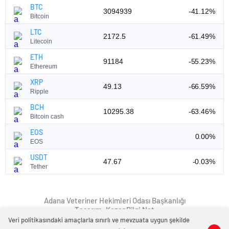
BTC
3094939
-41.12%
Bitcoin
LTC
2172.5
-61.49%
Litecoin
ETH
91184
-55.23%
Ethereum
XRP
49.13
-66.59%
Ripple
BCH
10295.38
-63.46%
Bitcoin cash
EOS
0.00%
EOS
USDT
47.67
-0.03%
Tether
Adana Veteriner Hekimleri Odası Başkanlığı
Tasarım: KozanBilgi.Net
Veri politikasındaki amaçlarla sınırlı ve mevzuata uygun şekilde