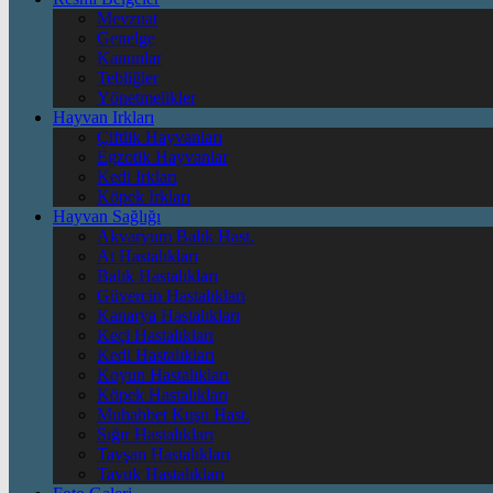
Mevzuat
Genelge
Kanunlar
Tebliğler
Yönetmelikler
Hayvan Irkları
Çiftlik Hayvanları
Egzotik Hayvanlar
Kedi Irkları
Köpek Irkları
Hayvan Sağlığı
Akvaryum Balık Hast.
At Hastalıkları
Balık Hastalıkları
Güvercin Hastalıkları
Kanarya Hastalıkları
Keçi Hastalıkları
Kedi Hastalıkları
Koyun Hastalıkları
Köpek Hastalıkları
Muhabbet Kuşu Hast.
Sığır Hastalıkları
Tavşan Hastalıkları
Tavuk Hastalıkları