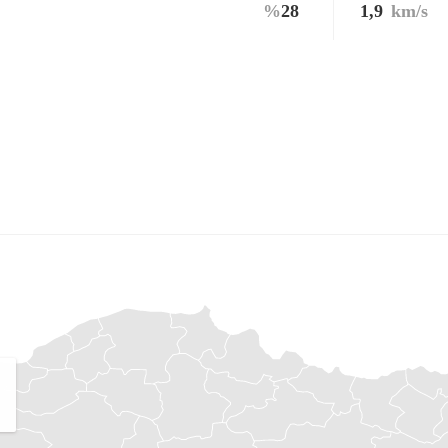
%
28
1,9
km/s