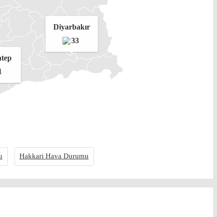
Diyarbakır
33
ntep
1
u
Hakkari Hava Durumu