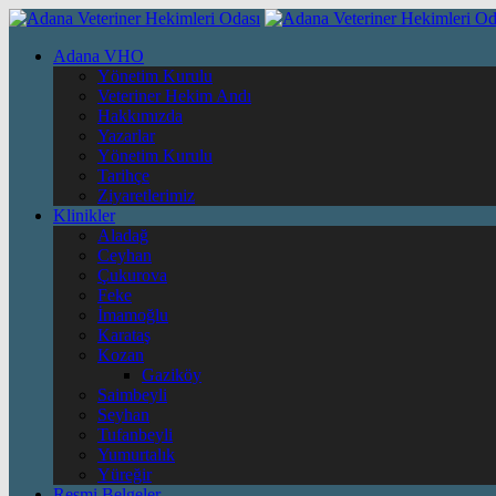
Adana VHO
Yönetim Kurulu
Veteriner Hekim Andı
Hakkımızda
Yazarlar
Yönetim Kurulu
Tarihçe
Ziyaretlerimiz
Klinikler
Aladağ
Ceyhan
Çukurova
Feke
İmamoğlu
Karataş
Kozan
Gaziköy
Saimbeyli
Seyhan
Tufanbeyli
Yumurtalık
Yüreğir
Resmi Belgeler