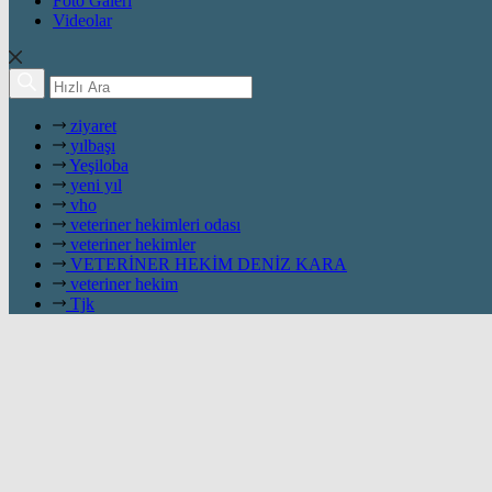
Foto Galeri
Videolar
ziyaret
yılbaşı
Yeşiloba
yeni yıl
vho
veteriner hekimleri odası
veteriner hekimler
VETERİNER HEKİM DENİZ KARA
veteriner hekim
Tjk