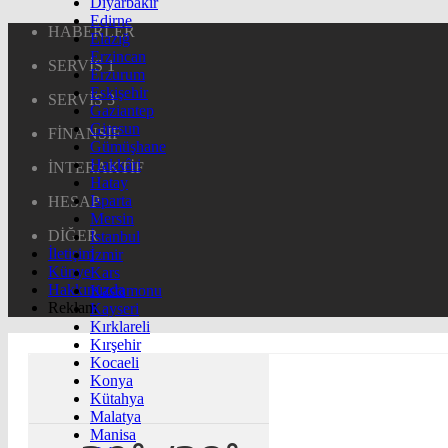
Diyarbakır
Edirne
HABERLER
Elazığ
Erzincan
SERVİS 1
Erzurum
Eskişehir
SERVİS 3
Gaziantep
Giresun
FİNANSİF
Gümüşhane
Hakkâri
İNTERAKTİF
Hatay
Isparta
HESAP
Mersin
DİĞER
İstanbul
İletişim
İzmir
Künye
Kars
Hakkımızda
Kastamonu
Reklam
Kayseri
Kırklareli
Kırşehir
Kocaeli
Konya
Kütahya
Malatya
Manisa