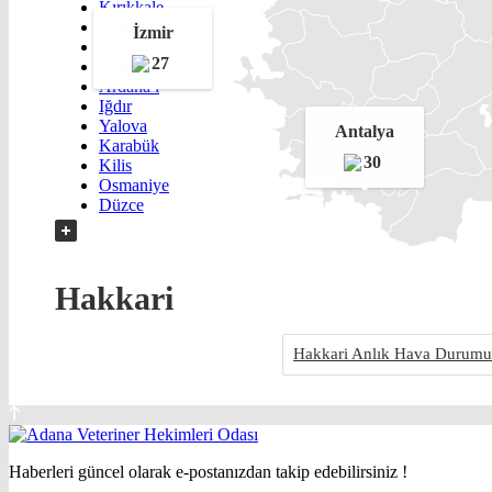
Kırıkkale
Batman
İzmir
Şırnak
27
Bartın
Ardahan
Iğdır
Yalova
Antalya
Karabük
30
Kilis
Osmaniye
Düzce
Hakkari
Hakkari Anlık Hava Durumu
Haberleri güncel olarak e-postanızdan takip edebilirsiniz !