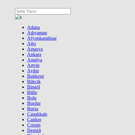
Adana
Adıyaman
Afyonkarahisar
Ağrı
Amasya
Ankara
Antalya
Artvin
Aydın
Balıkesir
Bilecik
Bingöl
Bitlis
Bolu
Burdur
Bursa
Çanakkale
Çankırı
Çorum
Denizli